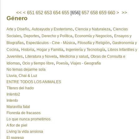
<<
<
651
652
653
654
655
[
656
]
657
658
659
660
>
>>
Género
,
,
,
Arte y Diseño
Autoayuda y Esoterismo
Ciencia y Naturaleza
Ciencias
,
,
,
,
Sociales
Deportes
Derecho y Política
Economía y Negocios
Ensayos y
,
,
,
Biografías
Espectáculos - Cine - Música
Filosofía y Religión
Gastronomía y
,
,
,
,
Cocina
Historia
Hogar y Familia
Ingeniería y Tecnología
Libros Infantiles y
,
,
,
Juveniles
Literatura y Novela
Medicina y salud
Obras de Consulta e
,
,
,
Idiomas
Ocio y tiempo libre
Poesía
Viajes - Geografía
No temas dejarme sola
Lluvia, Chai & Luz
ENTRE TODOS LOS ANIMALES
Títeres del hado
Intento2
Intento
Maravilla fatal
Floresta de fracasos
Lo que nunca prometimos
A flor de piel
Living la vida ansiosa
El regreso