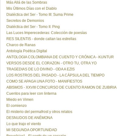
Más Allá de las Sombras
Mis Últimos Días con el Diablo
Dialéctica del Ser - Tomo III: Suma Prime
Secretos de Demonios
Dialéctica del Ser - Tomo II: Ping
Las Luces Imperecederas: Colección de poesías
RES SILENTIS - donde callan las estrellas
Charco de Ranas
Antología Poética Digital
ANTOLOGIA COLOMBIANA DE CUENTO Y CRÓNICA - KUNTUR
VERSOS DESDE EL CORAZON - OTRO TU, OTRA YO
TRAGEDIAS DE LO DIVINO - ODA A EZIS
LOS ROSTROS DEL PASADO - LA CÁPSULA DEL TIEMPO
COMO SE APAGA UNA FOTO - MANIFIESTOS
ABISMOS - XXVIII CONCURSO DE CUENTO RAMON DE ZUBIRIA
Cuentos para leer con linterna
Miedo en Vimen
El comienzo
El misterio del permafrost y otros relatos
DESNUDOS DE ANÉMONA
Lo que trajo el viento
MI SEGUNDA OPORTUNIDAD