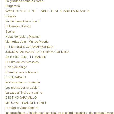
La guadaña entre las flores
Purgatorio
VAYA CUENTO TIENE EL ABUELO. SE ACABÓ LA INFANCIA
Retales
Yo me llamo Clara Lou II
El Alma en Blanco
Spoiler
Hojas de roble I. Máximo
Memorias de un Mundo Muerto
EFEMÉRIDES CATAMARQUEÑAS
JUICIO A LAS VOCALES Y OTROS CUENTOS
ANTONIO TAIRE, EL MÁRTIR
El Grito de los Girasoles
Con A de amigo
Cuentos para volver a ti
ESCARABAJO
Por tan solo un momento
Los monstruos sí existen
La casa al final del camino
DESTINO JARAMILLO
MI LUZ AL FINAL DEL TUNEL
El mágico verano de Pa
Integración de la inteligencia artificial en el estudio científico del maridaje vino-