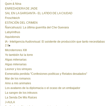
Quim & Nina
ENREDADERA DE JADE
SAL EN LA GARGANTA - EL LATIDO DE LA CIUDAD
Froschteich
ESTACIÓN DEL CRIMEN
Ñancahuazú: La última guerrilla del Che Guevara
Labyrinthus
Aquistonsis
IA - Inteligencia Audiovisual: El asistente de producción que tanto necesitabas
2.0
Microterrores XIII
Yo también fui la torre
Algas milenarias
Algas milenarias
Leonor y los virreyes
Esmeralda perdida "Confesiones poéticas y Relatos desatados"
Mar de los romanos
Amo a mis animales
Los avatares de la diplomacia o el ocaso de un embajador
La sangre de los intrusos
La Senda De Mis Raíces
J-AULA