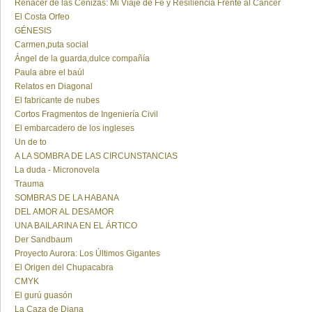
Renacer de las Cenizas: Mi Viaje de Fe y Resiliencia Frente al Cáncer
El Costa Orfeo
GÉNESIS
Carmen,puta social
Ángel de la guarda,dulce compañía
Paula abre el baúl
Relatos en Diagonal
El fabricante de nubes
Cortos Fragmentos de Ingeniería Civil
El embarcadero de los ingleses
Un de to
A LA SOMBRA DE LAS CIRCUNSTANCIAS
La duda - Micronovela
Trauma
SOMBRAS DE LA HABANA
DEL AMOR AL DESAMOR
UNA BAILARINA EN EL ÁRTICO
Der Sandbaum
Proyecto Aurora: Los Últimos Gigantes
El Origen del Chupacabra
CMYK
El gurú guasón
La Caza de Diana