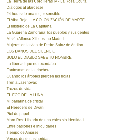
La Tierra de las Cordilleras IV - La Rosa Oculta
Diálogos al atardecer
24 horas de una mujer sensible
El Alba Rojo - LA COLONIZACIÓN DE MARTE
El misterio de La Capitana
La Guareña Zamorana: los pueblos y sus gentes
Misión Alfonso XII: destino Madrid
Mujeres en la vida de Pedro Sainz de Andino
LOS DAÑOS DEL SILENCIO
SOLO EL DIABLO SABE TU NOMBRE
La libertad que no recordaba
Fantasmas en la trinchera
Cuando los árboles pierden las hojas
Tren a Jasenovac
Trozos de vida
EL ECO DE LA LUNA
Mi bailarina de cristal
El Heredero de Divarli
Piel de papel
Mara Ros: Historia de una chica sin identidad
Entre pasiones e iniquidades
Tiempo de Amarse
Versos desde las heridas