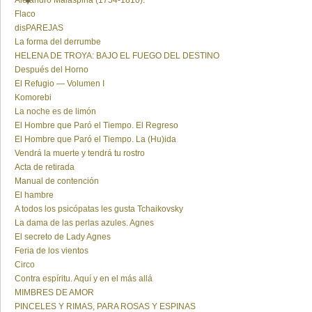
Alejandro Malaspina (1754-1810).
Flaco
disPAREJAS
La forma del derrumbe
HELENA DE TROYA: BAJO EL FUEGO DEL DESTINO
Después del Horno
El Refugio — Volumen I
Komorebi
La noche es de limón
El Hombre que Paró el Tiempo. El Regreso
El Hombre que Paró el Tiempo. La (Hu)ida
Vendrá la muerte y tendrá tu rostro
Acta de retirada
Manual de contención
El hambre
A todos los psicópatas les gusta Tchaikovsky
La dama de las perlas azules. Agnes
El secreto de Lady Agnes
Feria de los vientos
Circo
Contra espíritu. Aquí y en el más allá
MIMBRES DE AMOR
PINCELES Y RIMAS, PARA ROSAS Y ESPINAS