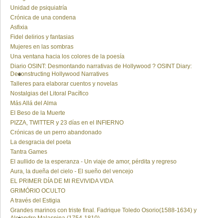
Unidad de psiquiatría
Crónica de una condena
Asfixia
Fidel delirios y fantasias
Mujeres en las sombras
Una ventana hacia los colores de la poesía
Diario OSINT: Desmontando narrativas de Hollywood ? OSINT Diary:
Deconstructing Hollywood Narratives
Talleres para elaborar cuentos y novelas
Nostalgias del Litoral Pacífico
Más Allá del Alma
El Beso de la Muerte
PIZZA, TWITTER y 23 días en el INFIERNO
Crónicas de un perro abandonado
La desgracia del poeta
Tantra Games
El aullido de la esperanza - Un viaje de amor, pérdita y regreso
Aura, la dueña del cielo - El sueño del vencejo
EL PRIMER DÍA DE MI REVIVIDA VIDA
GRIMÓRIO OCULTO
A través del Estigia
Grandes marinos con triste final. Fadrique Toledo Osorio(1588-1634) y