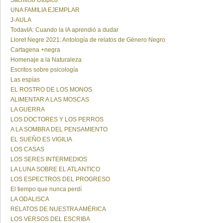
Sacrificio Utópico
UNA FAMILIA EJEMPLAR
J-AULA
TodavIA: Cuando la IA aprendió a dudar
Lloret Negre 2021: Antología de relatos de Género Negro
Cartagena +negra
Homenaje a la Naturaleza
Escritos sobre psicología
Las espías
EL ROSTRO DE LOS MONOS
ALIMENTAR A LAS MOSCAS
LA GUERRA
LOS DOCTORES Y LOS PERROS
A LA SOMBRA DEL PENSAMIENTO
EL SUEÑO ES VIGILIA
LOS CASAS
LOS SERES INTERMEDIOS
LA LUNA SOBRE EL ATLANTICO
LOS ESPECTROS DEL PROGRESO
El tiempo que nunca perdí
LA ODALISCA
RELATOS DE NUESTRA AMÉRICA
LOS VERSOS DEL ESCRIBA