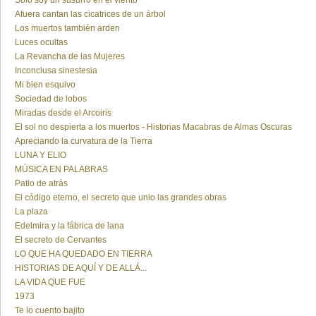
Sólo soy un susurro en el viento
Afuera cantan las cicatrices de un árbol
Los muertos también arden
Luces ocultas
La Revancha de las Mujeres
Inconclusa sinestesia
Mi bien esquivo
Sociedad de lobos
Miradas desde el Arcoiris
El sol no despierta a los muertos - Historias Macabras de Almas Oscuras
Apreciando la curvatura de la Tierra
LUNA Y ELIO
MÚSICA EN PALABRAS
Patio de atrás
El código eterno, el secreto que unio las grandes obras
La plaza
Edelmira y la fábrica de lana
El secreto de Cervantes
LO QUE HA QUEDADO EN TIERRA
HISTORIAS DE AQUÍ Y DE ALLÁ...
LA VIDA QUE FUE
1973
Te lo cuento bajito