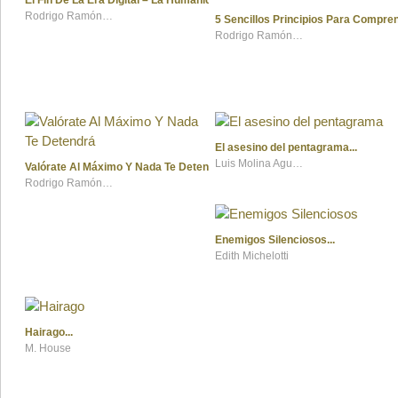
El Fin De La Era Digital – La Humanidad A Punto De Ser Sorprendida
Rodrigo Ramón Sánchez Meza
5 Sencillos Principios Para Compre
Rodrigo Ramón Sánchez Meza
El asesino del pentagrama
Luis Molina Aguirre
Valórate Al Máximo Y Nada Te Detendrá
Rodrigo Ramón Sánchez Meza
Enemigos Silenciosos
Edith Michelotti
Hairago
M. House