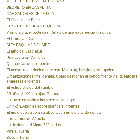
MUERTE EN EL PUENTE ZUAZO
SECRETO EN LA SALINA
CARGADORES DE LA ISLA
El Silencio de Enoc
EL SECRETO DE ANTEQUERA
Y un día crucé los Andes. Relato de una experiencia histórica
El Carnaval Diabólico
ALTA ESQUINA DEL AIRE
El niño del vaso azul
Primavera en Camelot
Querencias de un libertino
El acoso, una relación perversa: Mobbing, bullying y corrupción
Organizaciones inteligentes. Cómo gestionan el conocimiento y el talento las
empresas eficientes.
El estrés, aliado del cambio
55 años y 100 lentejas. Parado
La joven convicta y los secretos del ogro
Onirikón. Apuntes sobre sueños e informes
El nieto que salvó a su abuela con un ejército de dónuts
Los colores de Afrodita
La doctrina del Alma. 333 codos
Patria Huerta
Beso a Tierra