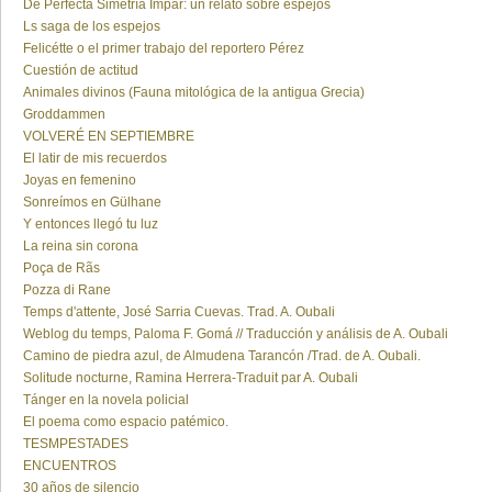
De Perfecta Simetría Impar: un relato sobre espejos
Ls saga de los espejos
Felicétte o el primer trabajo del reportero Pérez
Cuestión de actitud
Animales divinos (Fauna mitológica de la antigua Grecia)
Groddammen
VOLVERÉ EN SEPTIEMBRE
El latir de mis recuerdos
Joyas en femenino
Sonreímos en Gülhane
Y entonces llegó tu luz
La reina sin corona
Poça de Rãs
Pozza di Rane
Temps d'attente, José Sarria Cuevas. Trad. A. Oubali
Weblog du temps, Paloma F. Gomá // Traducción y análisis de A. Oubali
Camino de piedra azul, de Almudena Tarancón /Trad. de A. Oubali.
Solitude nocturne, Ramina Herrera-Traduit par A. Oubali
Tánger en la novela policial
El poema como espacio patémico.
TESMPESTADES
ENCUENTROS
30 años de silencio