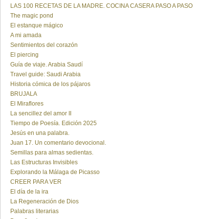
LAS 100 RECETAS DE LA MADRE. COCINA CASERA PASO A PASO
The magic pond
El estanque mágico
A mi amada
Sentimientos del corazón
El piercing
Guía de viaje. Arabia Saudí
Travel guide: Saudi Arabia
Historia cómica de los pájaros
BRUJALA
El Miraflores
La sencillez del amor II
Tiempo de Poesía. Edición 2025
Jesús en una palabra.
Juan 17. Un comentario devocional.
Semillas para almas sedientas.
Las Estructuras Invisibles
Explorando la Málaga de Picasso
CREER PARA VER
El día de la ira
La Regeneración de Dios
Palabras literarias