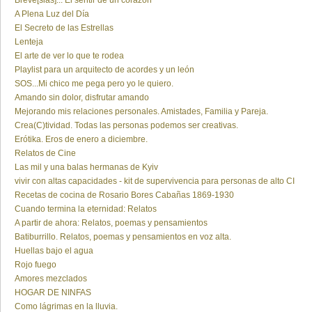
Breve[sias]... El sentir de un corazón
A Plena Luz del Día
El Secreto de las Estrellas
Lenteja
El arte de ver lo que te rodea
Playlist para un arquitecto de acordes y un león
SOS...Mi chico me pega pero yo le quiero.
Amando sin dolor, disfrutar amando
Mejorando mis relaciones personales. Amistades, Familia y Pareja.
Crea(C)tividad. Todas las personas podemos ser creativas.
Erótika. Eros de enero a diciembre.
Relatos de Cine
Las mil y una balas hermanas de Kyiv
vivir con altas capacidades - kit de supervivencia para personas de alto CI
Recetas de cocina de Rosario Bores Cabañas 1869-1930
Cuando termina la eternidad: Relatos
A partir de ahora: Relatos, poemas y pensamientos
Batiburrillo. Relatos, poemas y pensamientos en voz alta.
Huellas bajo el agua
Rojo fuego
Amores mezclados
HOGAR DE NINFAS
Como lágrimas en la lluvia.