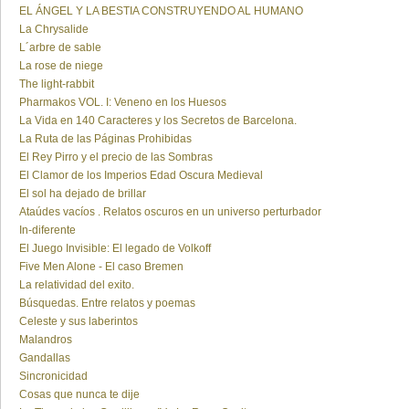
EL ÁNGEL Y LA BESTIA CONSTRUYENDO AL HUMANO
La Chrysalide
L´arbre de sable
La rose de niege
The light-rabbit
Pharmakos VOL. I: Veneno en los Huesos
La Vida en 140 Caracteres y los Secretos de Barcelona.
La Ruta de las Páginas Prohibidas
El Rey Pirro y el precio de las Sombras
El Clamor de los Imperios Edad Oscura Medieval
El sol ha dejado de brillar
Ataúdes vacíos . Relatos oscuros en un universo perturbador
In-diferente
El Juego Invisible: El legado de Volkoff
Five Men Alone - El caso Bremen
La relatividad del exito.
Búsquedas. Entre relatos y poemas
Celeste y sus laberintos
Malandros
Gandallas
Sincronicidad
Cosas que nunca te dije