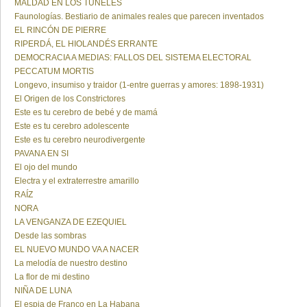
MALDAD EN LOS TÚNELES
Faunologías. Bestiario de animales reales que parecen inventados
EL RINCÓN DE PIERRE
RIPERDÁ, EL HIOLANDÉS ERRANTE
DEMOCRACIA A MEDIAS: FALLOS DEL SISTEMA ELECTORAL
PECCATUM MORTIS
Longevo, insumiso y traidor (1-entre guerras y amores: 1898-1931)
El Origen de los Constrictores
Este es tu cerebro de bebé y de mamá
Este es tu cerebro adolescente
Este es tu cerebro neurodivergente
PAVANA EN SI
El ojo del mundo
Electra y el extraterrestre amarillo
RAÍZ
NORA
LA VENGANZA DE EZEQUIEL
Desde las sombras
EL NUEVO MUNDO VA A NACER
La melodía de nuestro destino
La flor de mi destino
NIÑA DE LUNA
El espia de Franco en La Habana