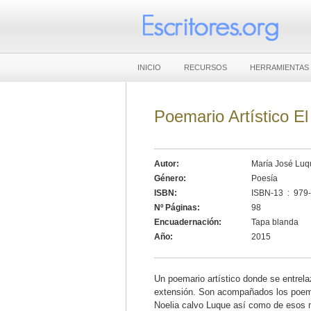
INICIO
RECURSOS
HERRAMIENTAS
Poemario Artístico El
Autor:
María José Lu
Género:
Poesía
ISBN:
ISBN-13 ‏
Nº Páginas:
98
Encuadernación:
Tapa blanda
Año:
2015
Un poemario artístico donde se entrelaz
extensión. Son acompañados los poema
Noelia calvo Luque así como de esos m