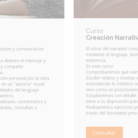
Curso
Creación Narrati
El oficio del narrador con
presión y comunicación
mediante el lenguaje, ilu
existencia.
ta delante el mensaje y
En este curso:
r y compartir.
Comprobaremos que narra
a.
Escribir relatos y novelas
ción personal por la obra
entendiendo lo estético no
e en un "autor/a" novel.
sino como un posicionami
lidades del lenguaje
Estudiaremos con detalle 
mientos.
tiene a su disposición para
alizado: comentarios y
Realizaremos ejercicios p
 dudas, consultas o
través del fascinante proc
Consultar