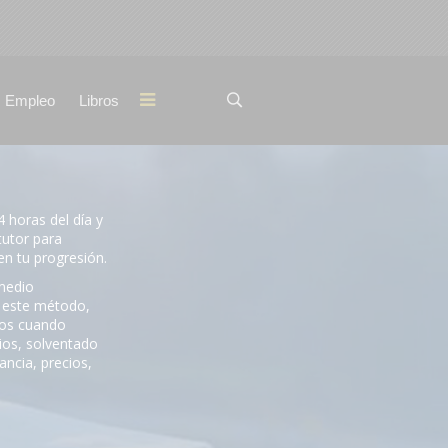
Empleo
Libros
4 horas del día y
tutor para
en tu progresión.
 medio
n este método,
rsos cuando
rios, solventado
ancia, precios,