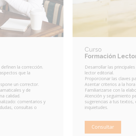
Curso
Formación Lecto
 definen la corrección.
Desarrollar las principales
 aspectos que la
lector editorial.
Proporcionar las claves par
ispone un corrector.
Asentar criterios a la hor
ramaticales y de
Familiarizarse con la elab
a calidad.
Atención y seguimiento p
alizado: comentarios y
sugerencias a tus textos,
 dudas, consultas o
inquietudes.
Consultar