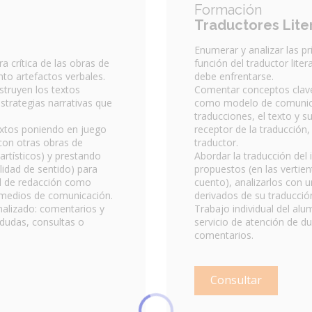
Formación
Traductores Lite
Enumerar y analizar las pr
función del traductor litera
ra crítica de las obras de
debe enfrentarse.
anto artefactos verbales.
Comentar conceptos claves
struyen los textos
como modelo de comunicac
 estrategias narrativas que
traducciones, el texto y s
receptor de la traducción,
textos poniendo en juego
traductor.
con otras obras de
Abordar la traducción del 
artísticos) y prestando
propuestos (en las vertien
lidad de sentido) para
cuento), analizarlos con u
vel de redacción como
derivados de su traducción
os medios de comunicación.
Trabajo individual del al
alizado: comentarios y
servicio de atención de d
 dudas, consultas o
comentarios.
Consultar