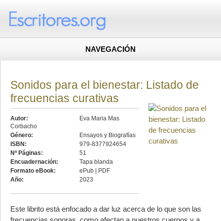
NAVEGACIÓN
Sonidos para el bienestar: Listado de
frecuencias curativas
Autor:
Eva Maria Mas
Corbacho
Género:
Ensayos y Biografías
ISBN:
979-8377924654
Nº Páginas:
51
Encuadernación:
Tapa blanda
Formato eBook:
ePub | PDF
Año:
2023
Este librito está enfocado a dar luz acerca de lo que son las
frecuencias sonoras, como afectan a nuestros cuerpos y a