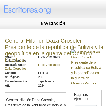
NAVEGACIÓN
General Hilarión Daza Grosolei
Presidente de la republica de Bolivia y la
geopolítica en la guerra del Océano
Autor:
Freddy Alejandro
Pacífico
Zurita Céspedes
Biografía Autor:
Freddy Alejandro
Zurita Céspedes
Género:
Historia
Nº Páginas:
236
Encuadernación:
Tapa blanda
Año:
2024
Páginas
ejemplo
"General Hilarión Daza Grosolei,
Presidente de la República de Bolivia" y