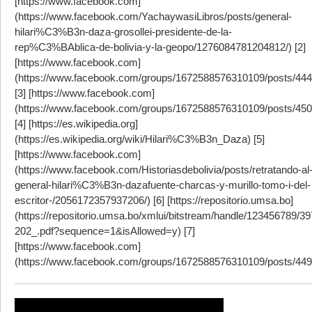
[https://www.facebook.com]
(https://www.facebook.com/YachaywasiLibros/posts/general-
hilari%C3%B3n-daza-grosollei-presidente-de-la-
rep%C3%BAblica-de-bolivia-y-la-geopo/1276084781204812/) [2]
[https://www.facebook.com]
(https://www.facebook.com/groups/1672588576310109/posts/44
[3] [https://www.facebook.com]
(https://www.facebook.com/groups/1672588576310109/posts/45
[4] [https://es.wikipedia.org]
(https://es.wikipedia.org/wiki/Hilari%C3%B3n_Daza) [5]
[https://www.facebook.com]
(https://www.facebook.com/Historiasdebolivia/posts/retratando-al
general-hilari%C3%B3n-dazafuente-charcas-y-murillo-tomo-i-del-
escritor-/2056172357937206/) [6] [https://repositorio.umsa.bo]
(https://repositorio.umsa.bo/xmlui/bitstream/handle/123456789/39
202_.pdf?sequence=1&isAllowed=y) [7]
[https://www.facebook.com]
(https://www.facebook.com/groups/1672588576310109/posts/44