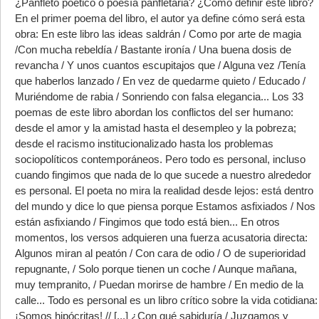
¿Panfleto poético o poesía panfletaria? ¿Cómo definir este libro?
En el primer poema del libro, el autor ya define cómo será esta
obra: En este libro las ideas saldrán / Como por arte de magia
/Con mucha rebeldía / Bastante ironía / Una buena dosis de
revancha / Y unos cuantos escupitajos que / Alguna vez /Tenía
que haberlos lanzado / En vez de quedarme quieto / Educado /
Muriéndome de rabia / Sonriendo con falsa elegancia... Los 33
poemas de este libro abordan los conflictos del ser humano:
desde el amor y la amistad hasta el desempleo y la pobreza;
desde el racismo institucionalizado hasta los problemas
sociopolíticos contemporáneos. Pero todo es personal, incluso
cuando fingimos que nada de lo que sucede a nuestro alrededor
es personal. El poeta no mira la realidad desde lejos: está dentro
del mundo y dice lo que piensa porque Estamos asfixiados / Nos
están asfixiando / Fingimos que todo está bien... En otros
momentos, los versos adquieren una fuerza acusatoria directa:
Algunos miran al peatón / Con cara de odio / O de superioridad
repugnante, / Solo porque tienen un coche / Aunque mañana,
muy tempranito, / Puedan morirse de hambre / En medio de la
calle... Todo es personal es un libro crítico sobre la vida cotidiana:
¡Somos hipócritas! // [...] ¿Con qué sabiduría / Juzgamos y