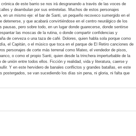
a crónica de este barrio se nos irá desgranando a través de las voces de
calles y deambulan por sus entretelas. Muchos de estos personajes
, en un mismo eje: el bar de Santi, un pequeño recoveco sumergido en el
ece detenerse, y que acabará convirtiéndose en el centro neurálgico de los
as pausas, pero sobre todo, en un lugar donde guarecerse, donde sentirse
pantar las moscas de la rutina, o donde compartir confidencias y
aña de cerveza o una taza de café. Dolores, quien habla sola porque como
 día, el Capitán, o el músico que toca en el parque de El Retiro canciones de
ros personajes de corte más terrenal como Mateo, el vendedor de pisos,
 banco, o como el propio Santi, quien desde la trinchera imperturbable de la
 de unión entre todos ellos. Ficción y realidad, vida y literatura, caerse y
lir. Y en este hervidero de banales conflictos y grandes batallas, en este
s postergados, se van sucediendo los días sin pena, ni gloria, ni falta que