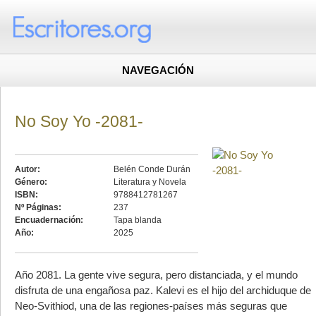
NAVEGACIÓN
No Soy Yo -2081-
Autor:
Belén Conde Durán
Género:
Literatura y Novela
ISBN:
9788412781267
Nº Páginas:
237
Encuadernación:
Tapa blanda
Año:
2025
Año 2081. La gente vive segura, pero distanciada, y el mundo
disfruta de una engañosa paz. Kalevi es el hijo del archiduque de
Neo-Svithiod, una de las regiones-países más seguras que