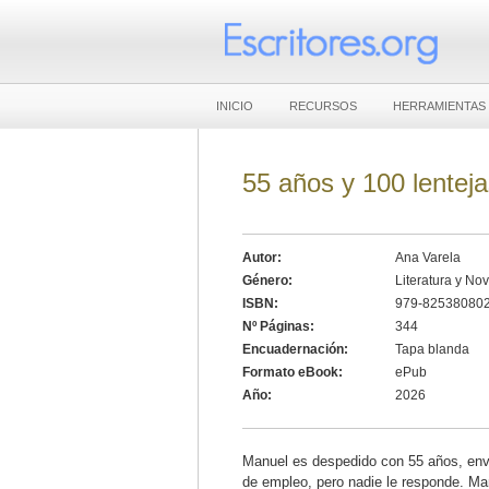
INICIO
RECURSOS
HERRAMIENTAS
55 años y 100 lentej
Autor:
Ana Varela
Género:
Literatura y No
ISBN:
979-82538080
Nº Páginas:
344
Encuadernación:
Tapa blanda
Formato eBook:
ePub
Año:
2026
Manuel es despedido con 55 años, enví
de empleo, pero nadie le responde. Manu