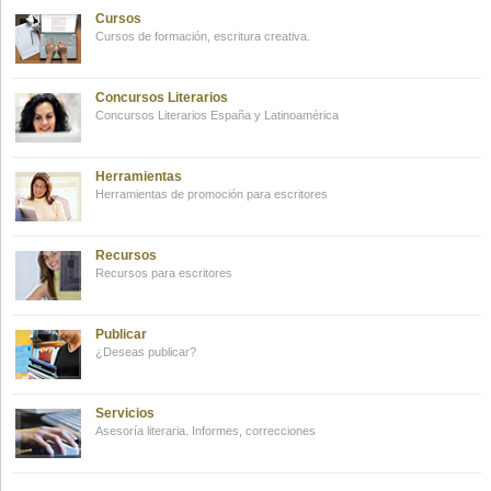
Cursos
Cursos de formación, escritura creativa.
Concursos Literarios
Concursos Literarios España y Latinoamérica
Herramientas
Herramientas de promoción para escritores
Recursos
Recursos para escritores
Publicar
¿Deseas publicar?
Servicios
Asesoría literaria. Informes, correcciones