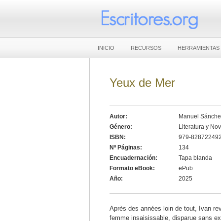
INICIO
RECURSOS
HERRAMIENTAS
Yeux de Mer
Autor:
Manuel Sánche
Género:
Literatura y No
ISBN:
979-82872249
Nº Páginas:
134
Encuadernación:
Tapa blanda
Formato eBook:
ePub
Año:
2025
Après des années loin de tout, Ivan r
femme insaisissable, disparue sans expli