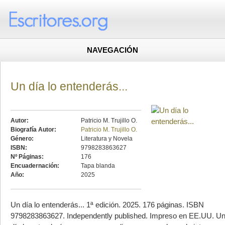
NAVEGACIÓN
Un día lo entenderás...
Autor:
Patricio M. Trujillo O.
Biografía Autor:
Patricio M. Trujillo O.
Género:
Literatura y Novela
ISBN:
9798283863627
Nº Páginas:
176
Encuadernación:
Tapa blanda
Año:
2025
Un día lo entenderás... 1ª edición. 2025. 176 páginas. ISBN
9798283863627. Independently published. Impreso en EE.UU. U