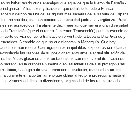
eseo no haber tenido otros enemigos que aquellos que lo fueron de España -
 indignarán. Y los tibios y traidores, que debiéndole todo a Franco
 acoso y derribo de una de las figuras más señeras de la historia de España,
 los malnacidos, que han perdido tal capacidad junto a la vergüenza. Pues
s es ser agradecidos. Finalmente decir, que aunque hay una gran diversidad
lamada Transición (que el autor califica como Transacción) pues la esencia de
la muerte de Franco fue la transacción o venta de la España Una, Grande y
us enemigos. A cambio de que no cuestionaran la Monarquía. Que hoy
ditóribus non redere. Con argumentos inapelables, expuestos con claridad
a exponiendo las razones de su posicionamiento ante la actual situación de
hos históricos glosando a sus protagonistas con emotivo relato. Haciendo
cho narrado, en la grandeza humana o en las miserias de sus protagonistas.
 histórico, hace gala de una sorprendente erudición, que unida a un fino
, la convierte en algo tan ameno que obliga al lector a proseguirla hasta el
e las virtudes del libro, la diversidad y originalidad de los temas tratados.