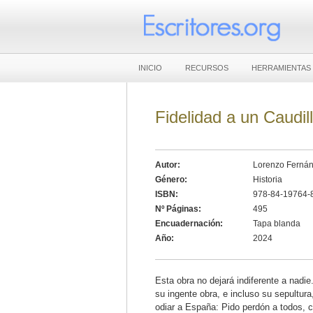
INICIO
RECURSOS
HERRAMIENTAS
Fidelidad a un Caudil
Autor:
Lorenzo Ferná
Género:
Historia
ISBN:
978-84-19764-
Nº Páginas:
495
Encuadernación:
Tapa blanda
Año:
2024
Esta obra no dejará indiferente a nadi
su ingente obra, e incluso su sepultur
odiar a España: Pido perdón a todos, 