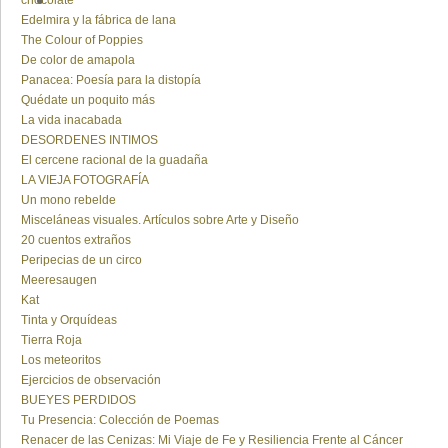
chocolate
Edelmira y la fábrica de lana
The Colour of Poppies
De color de amapola
Panacea: Poesía para la distopía
Quédate un poquito más
La vida inacabada
DESORDENES INTIMOS
El cercene racional de la guadaña
LA VIEJA FOTOGRAFÍA
Un mono rebelde
Misceláneas visuales. Artículos sobre Arte y Diseño
20 cuentos extraños
Peripecias de un circo
Meeresaugen
Kat
Tinta y Orquídeas
Tierra Roja
Los meteoritos
Ejercicios de observación
BUEYES PERDIDOS
Tu Presencia: Colección de Poemas
Renacer de las Cenizas: Mi Viaje de Fe y Resiliencia Frente al Cáncer