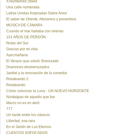
A Numbered Street
Una calle numerada
Letras Unidas Inspiradas Sobre Amor
El saber de Oriente. Aforismos y proverbios
MÚSICA DE CÁMARA
Cuando el mar bailaba con sirenas
101 AÑOS DE PERDÓN
Notas del Sur
Gracias por mi vida
Ayer,mañana
El Verano que volvió Sherezade
Dramones desmenuzados
Jardiel y la renovación de la comedia
Relateando 2
Relateando
Cómo colonizar la Luna - UN NUEVO HORIZONTE
Nostalgias de aquello que fue
Marzo no es en abril
777
Un liante entre los clásicos
Libertad, esa rara
En el Jardín de Los Eternos
CUENTOS SOFOCADOS