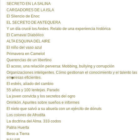
SECRETO EN LA SALINA
CARGADORES DE LA ISLA
El Silencio de Enoc
EL SECRETO DE ANTEQUERA
Y un día crucé los Andes. Relato de una experiencia histórica
El Carnaval Diabólico
ALTA ESQUINA DEL AIRE
El niño del vaso azul
Primavera en Camelot
Querencias de un libertino
El acoso, una relación perversa: Mobbing, bullying y corrupción
Organizaciones inteligentes. Cómo gestionan el conocimiento y el talento las
empresas eficientes.
El estrés, aliado del cambio
55 años y 100 lentejas. Parado
La joven convicta y los secretos del ogro
Onirikón. Apuntes sobre sueños e informes
El nieto que salvó a su abuela con un ejército de dónuts
Los colores de Afrodita
La doctrina del Alma. 333 codos
Patria Huerta
Beso a Tierra