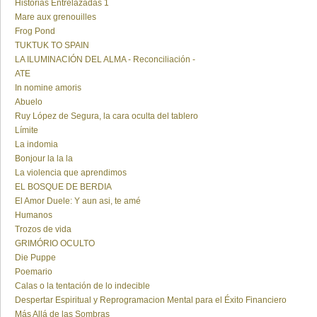
Historias Entrelazadas 1
Mare aux grenouilles
Frog Pond
TUKTUK TO SPAIN
LA ILUMINACIÓN DEL ALMA - Reconciliación -
ATE
In nomine amoris
Abuelo
Ruy López de Segura, la cara oculta del tablero
Límite
La indomia
Bonjour la la la
La violencia que aprendimos
EL BOSQUE DE BERDIA
El Amor Duele: Y aun asi, te amé
Humanos
Trozos de vida
GRIMÓRIO OCULTO
Die Puppe
Poemario
Calas o la tentación de lo indecible
Despertar Espiritual y Reprogramacion Mental para el Éxito Financiero
Más Allá de las Sombras