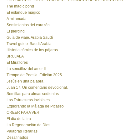
LAS 100 RECETAS DE LA MADRE. COCINA CASERA PASO A PASO
The magic pond
El estanque mágico
A mi amada
Sentimientos del corazón
El piercing
Guía de viaje. Arabia Saudí
Travel guide: Saudi Arabia
Historia cómica de los pájaros
BRUJALA
El Miraflores
La sencillez del amor II
Tiempo de Poesía. Edición 2025
Jesús en una palabra.
Juan 17. Un comentario devocional.
Semillas para almas sedientas.
Las Estructuras Invisibles
Explorando la Málaga de Picasso
CREER PARA VER
El día de la ira
La Regeneración de Dios
Palabras literarias
Desafinados