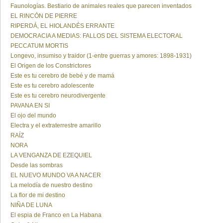
Faunologías. Bestiario de animales reales que parecen inventados
EL RINCÓN DE PIERRE
RIPERDÁ, EL HIOLANDÉS ERRANTE
DEMOCRACIA A MEDIAS: FALLOS DEL SISTEMA ELECTORAL
PECCATUM MORTIS
Longevo, insumiso y traidor (1-entre guerras y amores: 1898-1931)
El Origen de los Constrictores
Este es tu cerebro de bebé y de mamá
Este es tu cerebro adolescente
Este es tu cerebro neurodivergente
PAVANA EN SI
El ojo del mundo
Electra y el extraterrestre amarillo
RAÍZ
NORA
LA VENGANZA DE EZEQUIEL
Desde las sombras
EL NUEVO MUNDO VA A NACER
La melodía de nuestro destino
La flor de mi destino
NIÑA DE LUNA
El espia de Franco en La Habana