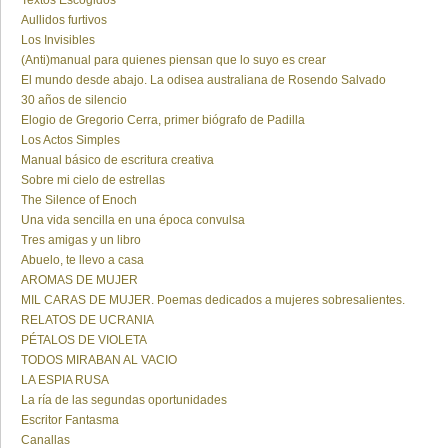
Textos Escogidos
Aullidos furtivos
Los Invisibles
(Anti)manual para quienes piensan que lo suyo es crear
El mundo desde abajo. La odisea australiana de Rosendo Salvado
30 años de silencio
Elogio de Gregorio Cerra, primer biógrafo de Padilla
Los Actos Simples
Manual básico de escritura creativa
Sobre mi cielo de estrellas
The Silence of Enoch
Una vida sencilla en una época convulsa
Tres amigas y un libro
Abuelo, te llevo a casa
AROMAS DE MUJER
MIL CARAS DE MUJER. Poemas dedicados a mujeres sobresalientes.
RELATOS DE UCRANIA
PÉTALOS DE VIOLETA
TODOS MIRABAN AL VACIO
LA ESPIA RUSA
La ría de las segundas oportunidades
Escritor Fantasma
Canallas