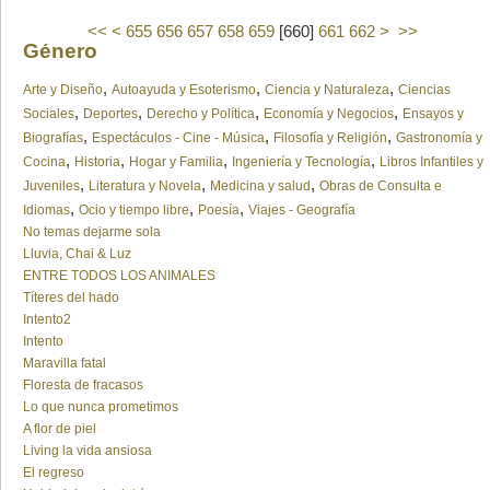
<<
<
655
656
657
658
659
[
660
]
661
662
>
>>
Género
,
,
,
Arte y Diseño
Autoayuda y Esoterismo
Ciencia y Naturaleza
Ciencias
,
,
,
,
Sociales
Deportes
Derecho y Política
Economía y Negocios
Ensayos y
,
,
,
Biografías
Espectáculos - Cine - Música
Filosofía y Religión
Gastronomía y
,
,
,
,
Cocina
Historia
Hogar y Familia
Ingeniería y Tecnología
Libros Infantiles y
,
,
,
Juveniles
Literatura y Novela
Medicina y salud
Obras de Consulta e
,
,
,
Idiomas
Ocio y tiempo libre
Poesía
Viajes - Geografía
No temas dejarme sola
Lluvia, Chai & Luz
ENTRE TODOS LOS ANIMALES
Títeres del hado
Intento2
Intento
Maravilla fatal
Floresta de fracasos
Lo que nunca prometimos
A flor de piel
Living la vida ansiosa
El regreso