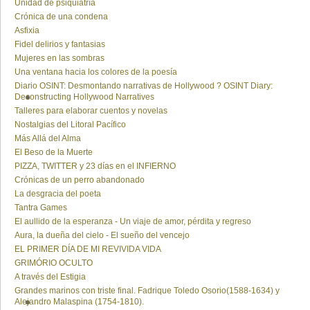
Unidad de psiquiatría
Crónica de una condena
Asfixia
Fidel delirios y fantasias
Mujeres en las sombras
Una ventana hacia los colores de la poesía
Diario OSINT: Desmontando narrativas de Hollywood ? OSINT Diary:
Deconstructing Hollywood Narratives
Talleres para elaborar cuentos y novelas
Nostalgias del Litoral Pacífico
Más Allá del Alma
El Beso de la Muerte
PIZZA, TWITTER y 23 días en el INFIERNO
Crónicas de un perro abandonado
La desgracia del poeta
Tantra Games
El aullido de la esperanza - Un viaje de amor, pérdita y regreso
Aura, la dueña del cielo - El sueño del vencejo
EL PRIMER DÍA DE MI REVIVIDA VIDA
GRIMÓRIO OCULTO
A través del Estigia
Grandes marinos con triste final. Fadrique Toledo Osorio(1588-1634) y
Alejandro Malaspina (1754-1810).