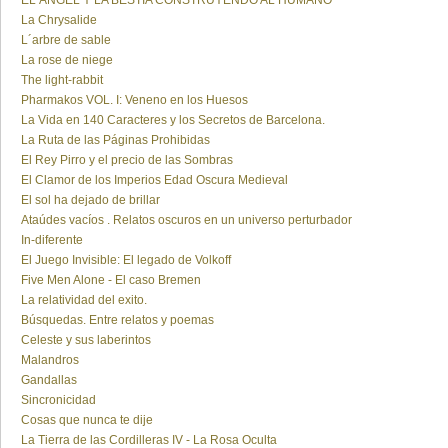
EL ÁNGEL Y LA BESTIA CONSTRUYENDO AL HUMANO
La Chrysalide
L´arbre de sable
La rose de niege
The light-rabbit
Pharmakos VOL. I: Veneno en los Huesos
La Vida en 140 Caracteres y los Secretos de Barcelona.
La Ruta de las Páginas Prohibidas
El Rey Pirro y el precio de las Sombras
El Clamor de los Imperios Edad Oscura Medieval
El sol ha dejado de brillar
Ataúdes vacíos . Relatos oscuros en un universo perturbador
In-diferente
El Juego Invisible: El legado de Volkoff
Five Men Alone - El caso Bremen
La relatividad del exito.
Búsquedas. Entre relatos y poemas
Celeste y sus laberintos
Malandros
Gandallas
Sincronicidad
Cosas que nunca te dije
La Tierra de las Cordilleras IV - La Rosa Oculta