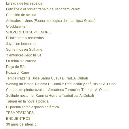
Ls saga de los espejos
Felicétte o el primer trabajo del reportero Pérez
Cuestión de actitud
Animales divinos (Fauna mitológica de la antigua Grecia)
Groddammen
VOLVERÉ EN SEPTIEMBRE
El latir de mis recuerdos
Joyas en femenino
Sonreímos en Gülhane
Y entonces llegó tu luz
La reina sin corona
Poça de Rãs
Pozza di Rane
Temps d'attente, José Sarria Cuevas. Trad. A. Oubali
Weblog du temps, Paloma F. Gomá // Traducción y análisis de A. Oubali
Camino de piedra azul, de Almudena Tarancón /Trad. de A. Oubali.
Solitude nocturne, Ramina Herrera-Traduit par A. Oubali
Tánger en la novela policial
El poema como espacio patémico.
TESMPESTADES
ENCUENTROS
30 años de silencio