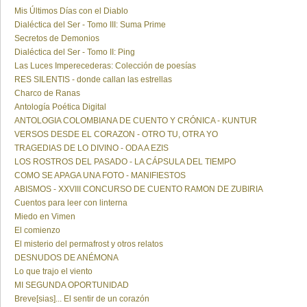
Mis Últimos Días con el Diablo
Dialéctica del Ser - Tomo III: Suma Prime
Secretos de Demonios
Dialéctica del Ser - Tomo II: Ping
Las Luces Imperecederas: Colección de poesías
RES SILENTIS - donde callan las estrellas
Charco de Ranas
Antología Poética Digital
ANTOLOGIA COLOMBIANA DE CUENTO Y CRÓNICA - KUNTUR
VERSOS DESDE EL CORAZON - OTRO TU, OTRA YO
TRAGEDIAS DE LO DIVINO - ODA A EZIS
LOS ROSTROS DEL PASADO - LA CÁPSULA DEL TIEMPO
COMO SE APAGA UNA FOTO - MANIFIESTOS
ABISMOS - XXVIII CONCURSO DE CUENTO RAMON DE ZUBIRIA
Cuentos para leer con linterna
Miedo en Vimen
El comienzo
El misterio del permafrost y otros relatos
DESNUDOS DE ANÉMONA
Lo que trajo el viento
MI SEGUNDA OPORTUNIDAD
Breve[sias]... El sentir de un corazón