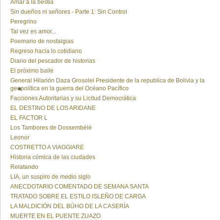
Amar a la bestia
Sin dueños ni señores - Parte 1: Sin Control
Peregrino
Tal vez es amor...
Poemario de nostalgias
Regreso hacia lo cotidiano
Diario del pescador de historias
El próximo baile
General Hilarión Daza Grosolei Presidente de la republica de Bolivia y la
geopolítica en la guerra del Océano Pacífico
Facciones Autoritarias y su Licitud Democrática
EL DESTINO DE LOS ARIDANE
EL FACTOR L
Los Tambores de Dossembélé
Leonor
COSTRETTO A VIAGGIARE
Historia cómica de las ciudades
Relatando
LIA, un suspiro de medio siglo
ANECDOTARIO COMENTADO DE SEMANA SANTA
TRATADO SOBRE EL ESTILO ISLEÑO DE CARGA
LA MALDICIÓN DEL BÚHO DE LA CASERÍA
MUERTE EN EL PUENTE ZUAZO