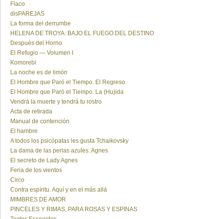
Flaco
disPAREJAS
La forma del derrumbe
HELENA DE TROYA: BAJO EL FUEGO DEL DESTINO
Después del Horno
El Refugio — Volumen I
Komorebi
La noche es de limón
El Hombre que Paró el Tiempo. El Regreso
El Hombre que Paró el Tiempo. La (Hu)ida
Vendrá la muerte y tendrá tu rostro
Acta de retirada
Manual de contención
El hambre
A todos los psicópatas les gusta Tchaikovsky
La dama de las perlas azules. Agnes
El secreto de Lady Agnes
Feria de los vientos
Circo
Contra espíritu. Aquí y en el más allá
MIMBRES DE AMOR
PINCELES Y RIMAS, PARA ROSAS Y ESPINAS