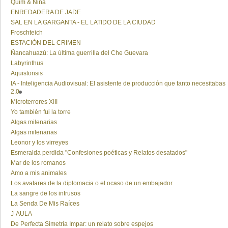
Quim & Nina
ENREDADERA DE JADE
SAL EN LA GARGANTA - EL LATIDO DE LA CIUDAD
Froschteich
ESTACIÓN DEL CRIMEN
Ñancahuazú: La última guerrilla del Che Guevara
Labyrinthus
Aquistonsis
IA - Inteligencia Audiovisual: El asistente de producción que tanto necesitabas
2.0
Microterrores XIII
Yo también fui la torre
Algas milenarias
Algas milenarias
Leonor y los virreyes
Esmeralda perdida "Confesiones poéticas y Relatos desatados"
Mar de los romanos
Amo a mis animales
Los avatares de la diplomacia o el ocaso de un embajador
La sangre de los intrusos
La Senda De Mis Raíces
J-AULA
De Perfecta Simetría Impar: un relato sobre espejos