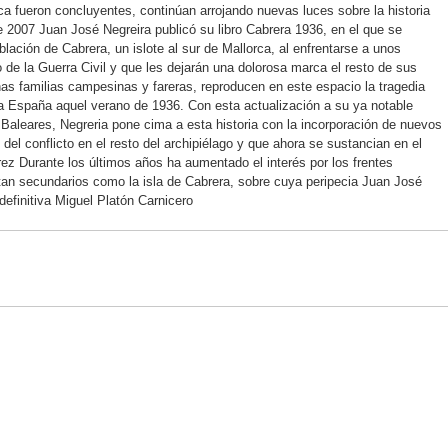
nca fueron concluyentes, continúan arrojando nuevas luces sobre la historia
 2007 Juan José Negreira publicó su libro Cabrera 1936, en el que se
blación de Cabrera, un islote al sur de Mallorca, al enfrentarse a unos
 de la Guerra Civil y que les dejarán una dolorosa marca el resto de sus
unas familias campesinas y fareras, reproducen en este espacio la tragedia
a España aquel verano de 1936. Con esta actualización a su ya notable
las Baleares, Negreria pone cima a esta historia con la incorporación de nuevos
 del conflicto en el resto del archipiélago y que ahora se sustancian en el
rez Durante los últimos años ha aumentado el interés por los frentes
tan secundarios como la isla de Cabrera, sobre cuya peripecia Juan José
definitiva Miguel Platón Carnicero