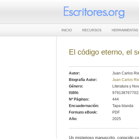
INICIO
RECURSOS
HERRAMIENTAS
El código eterno, el 
Autor:
Juan Carlos Ri
Biografía Autor:
Juan Carlos Ri
Género:
Literatura y No
ISBN:
979138767702
Nº Páginas:
444
Encuadernación:
Tapa blanda
Formato eBook:
PDF
Año:
2025
Un misterioso manuscrito, conocido 