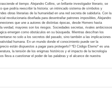
asciende el tiempo. Alejandro Collins, un brillante investigador literario, se
 que podría reescribir la historia: un intrincado sistema de símbolos y
des obras literarias de la humanidad en una red secreta de sabiduría. Con la
ficial revolucionaria diseñada para desentrañar patrones imposibles, Alejandro
onexiones que une a autores de distintas épocas, desde Homero hasta
la verdad, mayores son los riesgos. Sociedades secretas, rivales ambicioso
 lógica emergen como obstáculos en su búsqueda. Mientras descifran los
entarse no solo a los secretos del pasado, sino también a las implicaciones
 creatividad humana. En un mundo donde el conocimiento puede ser la
é precio están dispuestos a pagar para protegerlo? *El Código Eterno* es una
teratura, la tensión de los enigmas históricos y el impacto de la tecnología
os lleva a cuestionar el poder de las palabras y el alcance de nuestra