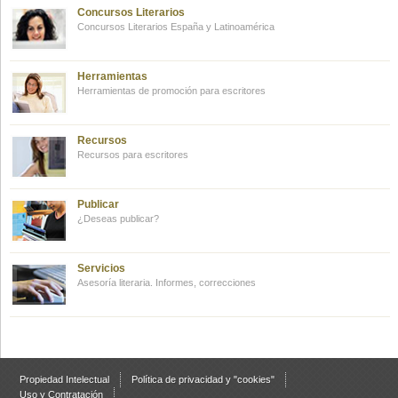
Concursos Literarios
Concursos Literarios España y Latinoamérica
Herramientas
Herramientas de promoción para escritores
Recursos
Recursos para escritores
Publicar
¿Deseas publicar?
Servicios
Asesoría literaria. Informes, correcciones
Propiedad Intelectual
Política de privacidad y "cookies"
Uso y Contratación