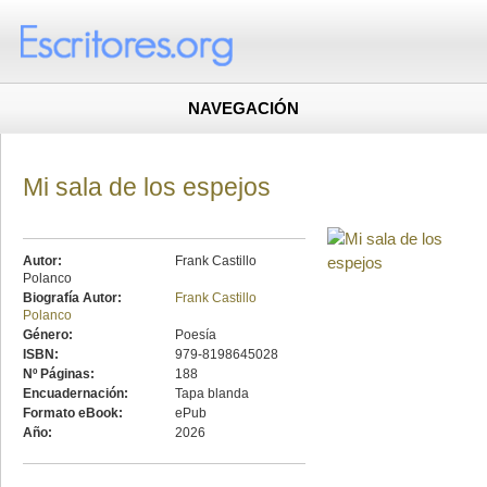
NAVEGACIÓN
Mi sala de los espejos
Autor:
Frank Castillo
Polanco
Biografía Autor:
Frank Castillo
Polanco
Género:
Poesía
ISBN:
979-8198645028
Nº Páginas:
188
Encuadernación:
Tapa blanda
Formato eBook:
ePub
Año:
2026