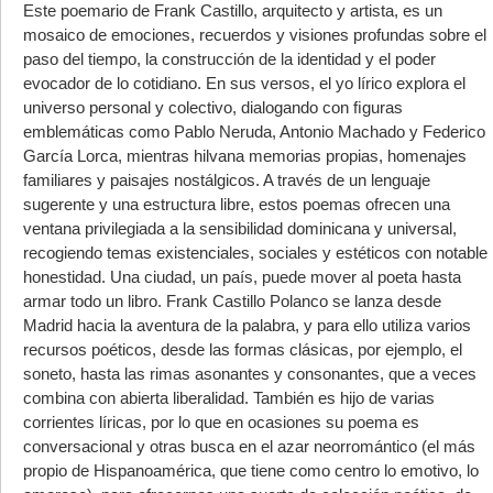
Este poemario de Frank Castillo, arquitecto y artista, es un
mosaico de emociones, recuerdos y visiones profundas sobre el
paso del tiempo, la construcción de la identidad y el poder
evocador de lo cotidiano. En sus versos, el yo lírico explora el
universo personal y colectivo, dialogando con ﬁguras
emblemáticas como Pablo Neruda, Antonio Machado y Federico
García Lorca, mientras hilvana memorias propias, homenajes
familiares y paisajes nostálgicos. A través de un lenguaje
sugerente y una estructura libre, estos poemas ofrecen una
ventana privilegiada a la sensibilidad dominicana y universal,
recogiendo temas existenciales, sociales y estéticos con notable
honestidad. Una ciudad, un país, puede mover al poeta hasta
armar todo un libro. Frank Castillo Polanco se lanza desde
Madrid hacia la aventura de la palabra, y para ello utiliza varios
recursos poéticos, desde las formas clásicas, por ejemplo, el
soneto, hasta las rimas asonantes y consonantes, que a veces
combina con abierta liberalidad. También es hijo de varias
corrientes líricas, por lo que en ocasiones su poema es
conversacional y otras busca en el azar neorromántico (el más
propio de Hispanoamérica, que tiene como centro lo emotivo, lo