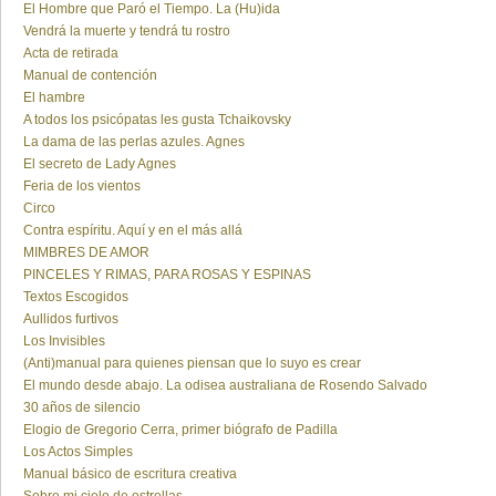
El Hombre que Paró el Tiempo. La (Hu)ida
Vendrá la muerte y tendrá tu rostro
Acta de retirada
Manual de contención
El hambre
A todos los psicópatas les gusta Tchaikovsky
La dama de las perlas azules. Agnes
El secreto de Lady Agnes
Feria de los vientos
Circo
Contra espíritu. Aquí y en el más allá
MIMBRES DE AMOR
PINCELES Y RIMAS, PARA ROSAS Y ESPINAS
Textos Escogidos
Aullidos furtivos
Los Invisibles
(Anti)manual para quienes piensan que lo suyo es crear
El mundo desde abajo. La odisea australiana de Rosendo Salvado
30 años de silencio
Elogio de Gregorio Cerra, primer biógrafo de Padilla
Los Actos Simples
Manual básico de escritura creativa