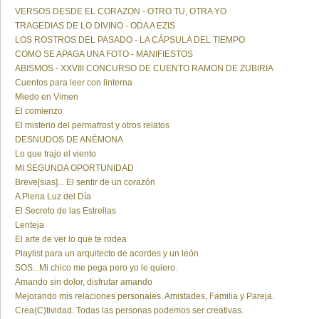
VERSOS DESDE EL CORAZON - OTRO TU, OTRA YO
TRAGEDIAS DE LO DIVINO - ODA A EZIS
LOS ROSTROS DEL PASADO - LA CÁPSULA DEL TIEMPO
COMO SE APAGA UNA FOTO - MANIFIESTOS
ABISMOS - XXVIII CONCURSO DE CUENTO RAMON DE ZUBIRIA
Cuentos para leer con linterna
Miedo en Vimen
El comienzo
El misterio del permafrost y otros relatos
DESNUDOS DE ANÉMONA
Lo que trajo el viento
MI SEGUNDA OPORTUNIDAD
Breve[sias]... El sentir de un corazón
A Plena Luz del Día
El Secreto de las Estrellas
Lenteja
El arte de ver lo que te rodea
Playlist para un arquitecto de acordes y un león
SOS...Mi chico me pega pero yo le quiero.
Amando sin dolor, disfrutar amando
Mejorando mis relaciones personales. Amistades, Familia y Pareja.
Crea(C)tividad. Todas las personas podemos ser creativas.