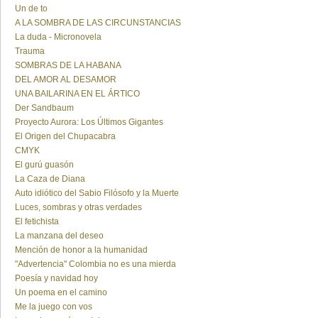
Un de to
A LA SOMBRA DE LAS CIRCUNSTANCIAS
La duda - Micronovela
Trauma
SOMBRAS DE LA HABANA
DEL AMOR AL DESAMOR
UNA BAILARINA EN EL ÁRTICO
Der Sandbaum
Proyecto Aurora: Los Últimos Gigantes
El Origen del Chupacabra
CMYK
El gurú guasón
La Caza de Diana
Auto idiótico del Sabio Filósofo y la Muerte
Luces, sombras y otras verdades
El fetichista
La manzana del deseo
Mención de honor a la humanidad
"Advertencia" Colombia no es una mierda
Poesía y navidad hoy
Un poema en el camino
Me la juego con vos