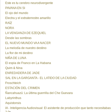
Este es tu cerebro neurodivergente
PAVANA EN SI
El ojo del mundo
Electra y el extraterrestre amarillo
RAÍZ
NORA
LA VENGANZA DE EZEQUIEL
Desde las sombras
EL NUEVO MUNDO VA A NACER
La melodía de nuestro destino
La flor de mi destino
NIÑA DE LUNA
El espia de Franco en La Habana
Quim & Nina
ENREDADERA DE JADE
SAL EN LA GARGANTA - EL LATIDO DE LA CIUDAD
Froschteich
ESTACIÓN DEL CRIMEN
Ñancahuazú: La última guerrilla del Che Guevara
Labyrinthus
Aquistonsis
IA - Inteligencia Audiovisual: El asistente de producción que tanto necesitabas