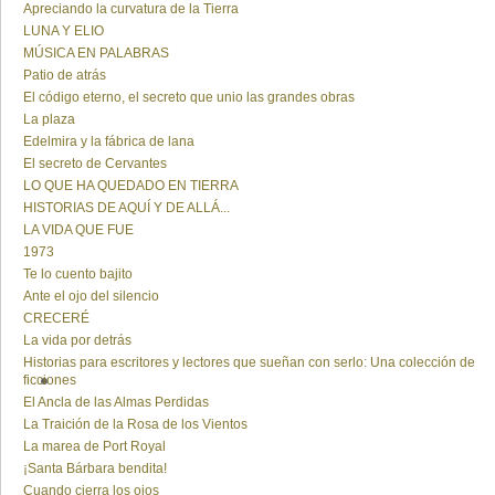
Apreciando la curvatura de la Tierra
LUNA Y ELIO
MÚSICA EN PALABRAS
Patio de atrás
El código eterno, el secreto que unio las grandes obras
La plaza
Edelmira y la fábrica de lana
El secreto de Cervantes
LO QUE HA QUEDADO EN TIERRA
HISTORIAS DE AQUÍ Y DE ALLÁ...
LA VIDA QUE FUE
1973
Te lo cuento bajito
Ante el ojo del silencio
CRECERÉ
La vida por detrás
Historias para escritores y lectores que sueñan con serlo: Una colección de
ficciones
El Ancla de las Almas Perdidas
La Traición de la Rosa de los Vientos
La marea de Port Royal
¡Santa Bárbara bendita!
Cuando cierra los ojos