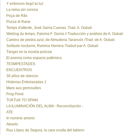
Y entonces llegó tu luz
La reina sin corona
Poça de Rãs
Pozza di Rane
Temps d'attente, José Sarria Cuevas. Trad. A. Oubali
Weblog du temps, Paloma F. Gomá // Traducción y análisis de A. Oubali
Camino de piedra azul, de Almudena Tarancón /Trad. de A. Oubali.
Solitude nocturne, Ramina Herrera-Traduit par A. Oubali
Tánger en la novela policial
El poema como espacio patémico.
TESMPESTADES
ENCUENTROS
30 años de silencio
Historias Entrelazadas 1
Mare aux grenouilles
Frog Pond
TUKTUK TO SPAIN
LA ILUMINACIÓN DEL ALMA - Reconciliación -
ATE
In nomine amoris
Abuelo
Ruy López de Segura, la cara oculta del tablero