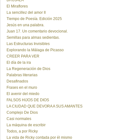
BRUJALA
El Miraflores
La sencillez del amor II
Tiempo de Poesía. Edición 2025
Jesús en una palabra.
Juan 17. Un comentario devocional.
Semillas para almas sedientas.
Las Estructuras Invisibles
Explorando la Málaga de Picasso
CREER PARA VER
El día de la ira
La Regeneración de Dios
Palabras literarias
Desafinados
Frases en el muro
El avenir del miedo
FALSOS HIJOS DE DIOS
LA CIUDAD QUE DEVORA A SUS AMANTES
Complejo De Dios
Casi normales
La máquina de escribir
Todos, a por Ricky
La vida de Ricky contada por él mismo