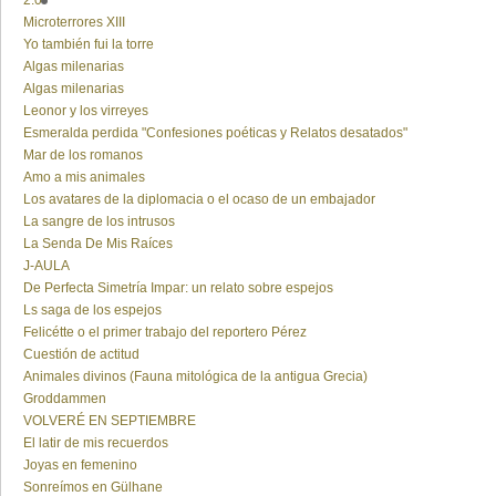
2.0
Microterrores XIII
Yo también fui la torre
Algas milenarias
Algas milenarias
Leonor y los virreyes
Esmeralda perdida "Confesiones poéticas y Relatos desatados"
Mar de los romanos
Amo a mis animales
Los avatares de la diplomacia o el ocaso de un embajador
La sangre de los intrusos
La Senda De Mis Raíces
J-AULA
De Perfecta Simetría Impar: un relato sobre espejos
Ls saga de los espejos
Felicétte o el primer trabajo del reportero Pérez
Cuestión de actitud
Animales divinos (Fauna mitológica de la antigua Grecia)
Groddammen
VOLVERÉ EN SEPTIEMBRE
El latir de mis recuerdos
Joyas en femenino
Sonreímos en Gülhane