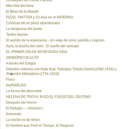
Nostalgias del Litoral Pacífico
Más Allá del Alma
El Beso de la Muerte
PIZZA, TWITTER y 23 días en el INFIERNO
Crónicas de un perro abandonado
La desgracia del poeta
Tantra Games
El aullido de la esperanza - Un viaje de amor, pérdita y regreso
Aura, la dueña del cielo - El sueño del vencejo
EL PRIMER DÍA DE MI REVIVIDA VIDA
GRIMÓRIO OCULTO
A través del Estigia
Grandes marinos con triste final. Fadrique Toledo Osorio(1588-1634) y
Alejandro Malaspina (1754-1810).
Flaco
disPAREJAS
La forma del derrumbe
HELENA DE TROYA: BAJO EL FUEGO DEL DESTINO
Después del Horno
El Refugio — Volumen I
Komorebi
La noche es de limón
El Hombre que Paró el Tiempo. El Regreso