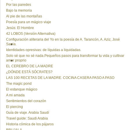
Por las paredes
Bajo la memoria
Al pie de las montañas
Poesía para un mágico viaje
Jesús: El Hombre
42 LOBOS (Versión Alternativa)
Configuración aliteraria del Yo en la poesía de A. Tarancón, A. Aziz, José
Sarria.
Identidades opresivas: de líquidas a liquidadas.
Solo sé que no sé nada.Pequeños pasos para transformar tu vida y cultivar
amor proprio
EL CEREBRO DE LA MADRE
¿DÓNDE ESTÁ SÓCRATES?
LAS 100 RECETAS DE LA MADRE. COCINA CASERA PASO A PASO
The magic pond
El estanque mágico
A mi amada
Sentimientos del corazón
El piercing
Guía de viaje. Arabia Saudí
Travel guide: Saudi Arabia
Historia cómica de los pájaros