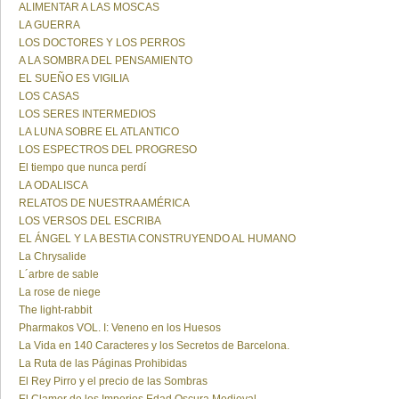
ALIMENTAR A LAS MOSCAS
LA GUERRA
LOS DOCTORES Y LOS PERROS
A LA SOMBRA DEL PENSAMIENTO
EL SUEÑO ES VIGILIA
LOS CASAS
LOS SERES INTERMEDIOS
LA LUNA SOBRE EL ATLANTICO
LOS ESPECTROS DEL PROGRESO
El tiempo que nunca perdí
LA ODALISCA
RELATOS DE NUESTRA AMÉRICA
LOS VERSOS DEL ESCRIBA
EL ÁNGEL Y LA BESTIA CONSTRUYENDO AL HUMANO
La Chrysalide
L´arbre de sable
La rose de niege
The light-rabbit
Pharmakos VOL. I: Veneno en los Huesos
La Vida en 140 Caracteres y los Secretos de Barcelona.
La Ruta de las Páginas Prohibidas
El Rey Pirro y el precio de las Sombras