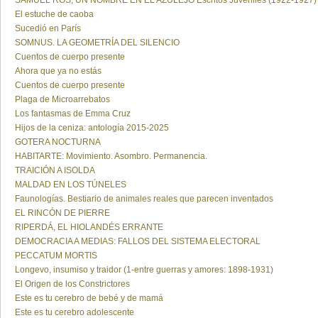
SAMUEL ROS, UN NOMBRE EN EL AZULEJO Escritos Juveniles (1922-1927)
El estuche de caoba
Sucedió en París
SOMNUS. LA GEOMETRÍA DEL SILENCIO
Cuentos de cuerpo presente
Ahora que ya no estás
Cuentos de cuerpo presente
Plaga de Microarrebatos
Los fantasmas de Emma Cruz
Hijos de la ceniza: antología 2015-2025
GOTERA NOCTURNA
HABITARTE: Movimiento. Asombro. Permanencia.
TRAICIÓN A ISOLDA
MALDAD EN LOS TÚNELES
Faunologías. Bestiario de animales reales que parecen inventados
EL RINCÓN DE PIERRE
RIPERDÁ, EL HIOLANDÉS ERRANTE
DEMOCRACIA A MEDIAS: FALLOS DEL SISTEMA ELECTORAL
PECCATUM MORTIS
Longevo, insumiso y traidor (1-entre guerras y amores: 1898-1931)
El Origen de los Constrictores
Este es tu cerebro de bebé y de mamá
Este es tu cerebro adolescente