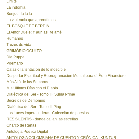
Límite
La indomia
Bonjour la la la
La violencia que aprendimos
EL BOSQUE DE BERDIA
El Amor Duele: Y aun asi, te amé
Humanos
Trozos de vida
GRIMÓRIO OCULTO
Die Puppe
Poemario
Calas o la tentación de lo indecible
Despertar Espiritual y Reprogramacion Mental para el Éxito Financiero
Más Allá de las Sombras
Mis Últimos Días con el Diablo
Dialéctica del Ser - Tomo III: Suma Prime
Secretos de Demonios
Dialéctica del Ser - Tomo II: Ping
Las Luces Imperecederas: Colección de poesías
RES SILENTIS - donde callan las estrellas
Charco de Ranas
Antología Poética Digital
ANTOLOGIA COLOMBIANA DE CUENTO Y CRÓNICA - KUNTUR