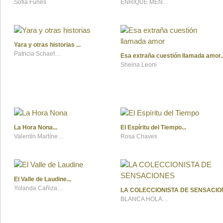
Sofia Funes
ENRIQUE MENENDEZ CRESPO
Yara y otras historias
Patricia Schaefer Röder
Esa extraña cuestión llamada amor
Sheina Leoni
La Hora Nona
El Espíritu del Tiempo
Valentín Martínez Carbajo
Rosa Chaves
El Valle de Laudine
Yolanda Cañizares Rodríguez
LA COLECCIONISTA DE SENSACIO
BLANCA HOLANDA