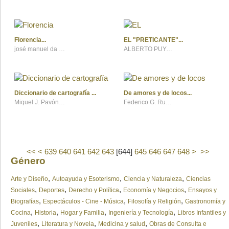
Florencia
EL "PRETICANTE"
josé manuel da rocha cavadas
ALBERTO PUYANA
Diccionario de cartografía
De amores y de locos
Miquel J. Pavón Besalú
Federico G. Rudolph
<<
<
639
640
641
642
643
[
644
]
645
646
647
648
>
>>
Género
,
,
,
Arte y Diseño
Autoayuda y Esoterismo
Ciencia y Naturaleza
Ciencias
,
,
,
,
Sociales
Deportes
Derecho y Política
Economía y Negocios
Ensayos y
,
,
,
Biografías
Espectáculos - Cine - Música
Filosofía y Religión
Gastronomía y
,
,
,
,
Cocina
Historia
Hogar y Familia
Ingeniería y Tecnología
Libros Infantiles y
,
,
,
Juveniles
Literatura y Novela
Medicina y salud
Obras de Consulta e