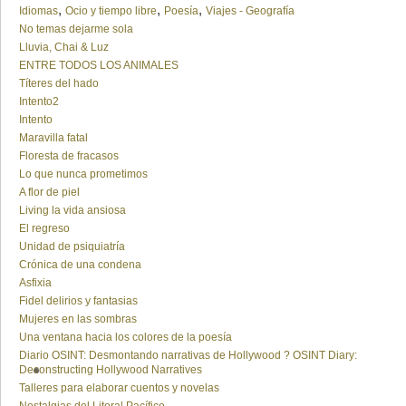
,
,
,
Idiomas
Ocio y tiempo libre
Poesía
Viajes - Geografía
No temas dejarme sola
Lluvia, Chai & Luz
ENTRE TODOS LOS ANIMALES
Títeres del hado
Intento2
Intento
Maravilla fatal
Floresta de fracasos
Lo que nunca prometimos
A flor de piel
Living la vida ansiosa
El regreso
Unidad de psiquiatría
Crónica de una condena
Asfixia
Fidel delirios y fantasias
Mujeres en las sombras
Una ventana hacia los colores de la poesía
Diario OSINT: Desmontando narrativas de Hollywood ? OSINT Diary:
Deconstructing Hollywood Narratives
Talleres para elaborar cuentos y novelas