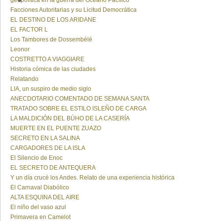
geopolítica en la guerra del Océano Pacífico
Facciones Autoritarias y su Licitud Democrática
EL DESTINO DE LOS ARIDANE
EL FACTOR L
Los Tambores de Dossembélé
Leonor
COSTRETTO A VIAGGIARE
Historia cómica de las ciudades
Relatando
LIA, un suspiro de medio siglo
ANECDOTARIO COMENTADO DE SEMANA SANTA
TRATADO SOBRE EL ESTILO ISLEÑO DE CARGA
LA MALDICIÓN DEL BÚHO DE LA CASERÍA
MUERTE EN EL PUENTE ZUAZO
SECRETO EN LA SALINA
CARGADORES DE LA ISLA
El Silencio de Enoc
EL SECRETO DE ANTEQUERA
Y un día crucé los Andes. Relato de una experiencia histórica
El Carnaval Diabólico
ALTA ESQUINA DEL AIRE
El niño del vaso azul
Primavera en Camelot