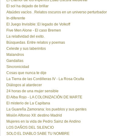
El Clamor de los Imperios Edad Oscura Medieval
El sol ha dejado de brillar
Ataúdes vacíos . Relatos oscuros en un universo perturbador
In-diferente
El Juego Invisible: El legado de Volkoff
Five Men Alone - El caso Bremen
La relatividad del exito.
Búsquedas. Entre relatos y poemas
Celeste y sus laberintos
Malandros
Gandallas
Sincronicidad
Cosas que nunca te dije
La Tierra de las Cordilleras IV - La Rosa Oculta
Diálogos al atardecer
24 horas de una mujer sensible
El Alba Rojo - LA COLONIZACIÓN DE MARTE
El misterio de La Capitana
La Guareña Zamorana: los pueblos y sus gentes
Misión Alfonso XII: destino Madrid
Mujeres en la vida de Pedro Sainz de Andino
LOS DAÑOS DEL SILENCIO
SOLO EL DIABLO SABE TU NOMBRE