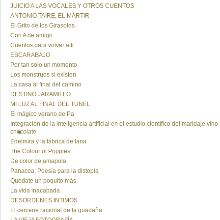
JUICIO A LAS VOCALES Y OTROS CUENTOS
ANTONIO TAIRE, EL MÁRTIR
El Grito de los Girasoles
Con A de amigo
Cuentos para volver a ti
ESCARABAJO
Por tan solo un momento
Los monstruos sí existen
La casa al final del camino
DESTINO JARAMILLO
MI LUZ AL FINAL DEL TUNEL
El mágico verano de Pa
Integración de la inteligencia artificial en el estudio científico del maridaje vino-
chocolate
Edelmira y la fábrica de lana
The Colour of Poppies
De color de amapola
Panacea: Poesía para la distopía
Quédate un poquito más
La vida inacabada
DESORDENES INTIMOS
El cercene racional de la guadaña