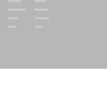
Recursos
Asesoría
Herramientas
Biografías
Cursos
Concursos
Editar
Libros
Datos de contacto
Escritores.org
CIF: B61195087