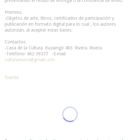
presentando el recibo de entrega o la constancia de envío.
Premios.
-Objetos de arte, libros, certificados de participación y
publicación en formato digital para lo cual , los autores
autorizan, al aceptar estas bases.
Contactos
-Casa de la Cultura. Ituzaingó 483. Rivera. Rivera
-Teléfono: 462 39377 -E.mail:
culturarivera@gmail.com
Fuente
Condiciones para la reproducción de contenidos de esta página.