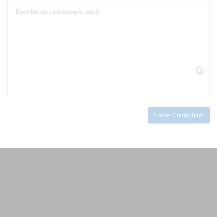
-
-
-
-
-
-
-
-
-
-
-
-
-
-
-
-
-
-
-
-
-
-
-
-
-
-
-
-
-
-
-
-
-
-
-
Enviar Comentario