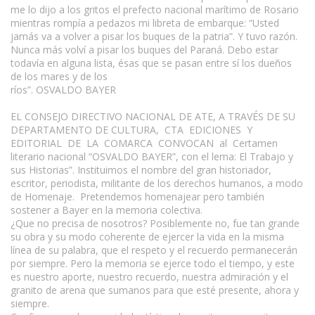
me lo dijo a los gritos el prefecto nacional marítimo de Rosario
mientras rompía a pedazos mi libreta de embarque: “Usted
jamás va a volver a pisar los buques de la patria”. Y tuvo razón.
Nunca más volví a pisar los buques del Paraná. Debo estar
todavía en alguna lista, ésas que se pasan entre sí los dueños
de los mares y de los
ríos”. OSVALDO BAYER
EL CONSEJO DIRECTIVO NACIONAL DE ATE, A TRAVÉS DE SU
DEPARTAMENTO DE CULTURA, CTA EDICIONES Y
EDITORIAL DE LA COMARCA CONVOCAN al Certamen
literario nacional “OSVALDO BAYER”, con el lema: El Trabajo y
sus Historias”. Instituimos el nombre del gran historiador,
escritor, periodista, militante de los derechos humanos, a modo
de Homenaje. Pretendemos homenajear pero también
sostener a Bayer en la memoria colectiva.
¿Que no precisa de nosotros? Posiblemente no, fue tan grande
su obra y su modo coherente de ejercer la vida en la misma
línea de su palabra, que el respeto y el recuerdo permanecerán
por siempre. Pero la memoria se ejerce todo el tiempo, y este
es nuestro aporte, nuestro recuerdo, nuestra admiración y el
granito de arena que sumanos para que esté presente, ahora y
siempre.