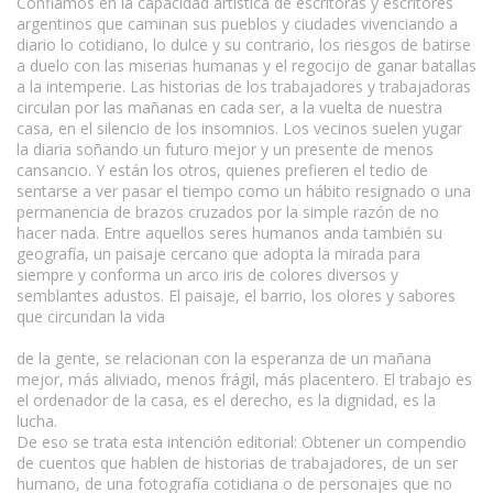
Confiamos en la capacidad artística de escritoras y escritores
argentinos que caminan sus pueblos y ciudades vivenciando a
diario lo cotidiano, lo dulce y su contrario, los riesgos de batirse
a duelo con las miserias humanas y el regocijo de ganar batallas
a la intemperie. Las historias de los trabajadores y trabajadoras
circulan por las mañanas en cada ser, a la vuelta de nuestra
casa, en el silencio de los insomnios. Los vecinos suelen yugar
la diaria soñando un futuro mejor y un presente de menos
cansancio. Y están los otros, quienes prefieren el tedio de
sentarse a ver pasar el tiempo como un hábito resignado o una
permanencia de brazos cruzados por la simple razón de no
hacer nada. Entre aquellos seres humanos anda también su
geografía, un paisaje cercano que adopta la mirada para
siempre y conforma un arco iris de colores diversos y
semblantes adustos. El paisaje, el barrio, los olores y sabores
que circundan la vida
de la gente, se relacionan con la esperanza de un mañana
mejor, más aliviado, menos frágil, más placentero. El trabajo es
el ordenador de la casa, es el derecho, es la dignidad, es la
lucha.
De eso se trata esta intención editorial: Obtener un compendio
de cuentos que hablen de historias de trabajadores, de un ser
humano, de una fotografía cotidiana o de personajes que no