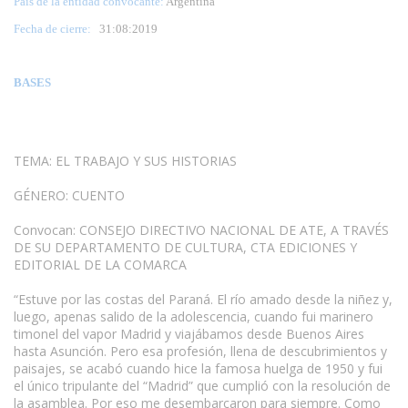
País de la entidad convocante:
Argentina
Fecha de cierre:
31
:08:2019
BASES
TEMA: EL TRABAJO Y SUS HISTORIAS
GÉNERO: CUENTO
Convocan: CONSEJO DIRECTIVO NACIONAL DE ATE, A TRAVÉS
DE SU DEPARTAMENTO DE CULTURA, CTA EDICIONES Y
EDITORIAL DE LA COMARCA
“Estuve por las costas del Paraná. El río amado desde la niñez y,
luego, apenas salido de la adolescencia, cuando fui marinero
timonel del vapor Madrid y viajábamos desde Buenos Aires
hasta Asunción. Pero esa profesión, llena de descubrimientos y
paisajes, se acabó cuando hice la famosa huelga de 1950 y fui
el único tripulante del “Madrid” que cumplió con la resolución de
la asamblea. Por eso me desembarcaron para siempre. Como