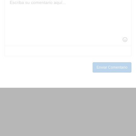
-
-
-
-
-
-
-
-
-
-
-
-
-
-
-
-
-
-
-
-
-
-
-
-
-
-
-
-
-
-
-
-
Enviar Comentario