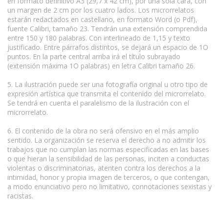
en formato definitivo A3 (29,7 x 42 cm), por una sola cara, con
un margen de 2 cm por los cuatro lados. Los microrrelatos
estarán redactados en castellano, en formato Word (o Pdf),
fuente Calibri, tamaño 23. Tendrán una extensión comprendida
entre 150 y 180 palabras. Con interlineado de 1,15 y texto
justificado. Entre párrafos distintos, se dejará un espacio de 1O
puntos. En la parte central arriba irá el título subrayado
(extensión máxima 1O palabras) en letra Calibri tamaño 26.
5. La ilustración puede ser una fotografía original u otro tipo de
expresión artística que transmita el contenido del microrrelato.
Se tendrá en cuenta el paralelismo de la ilustración con el
microrrelato.
6. El contenido de la obra no será ofensivo en el más amplio
sentido. La organización se reserva el derecho a no admitir los
trabajos que no cumplan las normas especificadas en las bases
o que hieran la sensibilidad de las personas, inciten a conductas
violentas o discriminatorias, atenten contra los derechos a la
intimidad, honor y propia imagen de terceros, o que contengan,
a modo enunciativo pero no limitativo, connotaciones sexistas y
racistas.