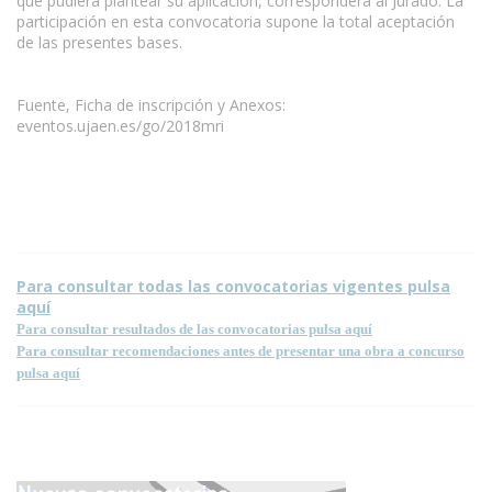
que pudiera plantear su aplicación, corresponderá al Jurado. La
participación en esta convocatoria supone la total aceptación
de las presentes bases.
Fuente, Ficha de inscripción y Anexos:
eventos.ujaen.es/go/2018mri
Condiciones para la reproducción de contenidos de esta página.
Para consultar todas las convocatorias vigentes pulsa
aquí
Para consultar resultados de las convocatorias pulsa aquí
Para consultar recomendaciones antes de presentar una obra a concurso
pulsa aquí