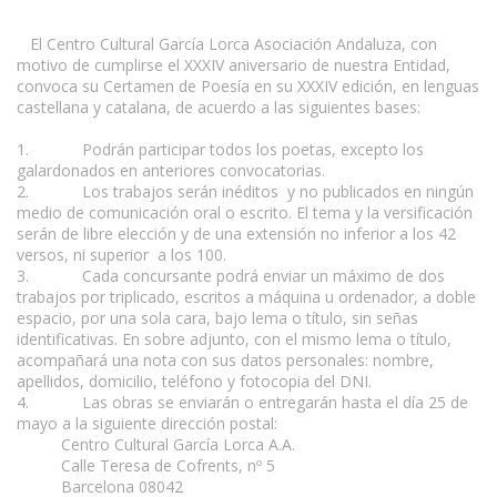
El Centro Cultural García Lorca Asociación Andaluza, con
motivo de cumplirse el XXXIV aniversario de nuestra Entidad,
convoca su Certamen de Poesía en su XXXIV edición, en lenguas
castellana y catalana, de acuerdo a las siguientes bases:
www.escritores.org
1. Podrán participar todos los poetas, excepto los
galardonados en anteriores convocatorias.
2. Los trabajos serán inéditos y no publicados en ningún
medio de comunicación oral o escrito. El tema y la versificación
serán de libre elección y de una extensión no inferior a los 42
versos, ni superior a los 100.
3. Cada concursante podrá enviar un máximo de dos
trabajos por triplicado, escritos a máquina u ordenador, a doble
espacio, por una sola cara, bajo lema o título, sin señas
identificativas. En sobre adjunto, con el mismo lema o título,
acompañará una nota con sus datos personales: nombre,
apellidos, domicilio, teléfono y fotocopia del DNI.
4. Las obras se enviarán o entregarán hasta el día 25 de
mayo a la siguiente dirección postal:
Centro Cultural García Lorca A.A.
Calle Teresa de Cofrents, nº 5
Barcelona 08042