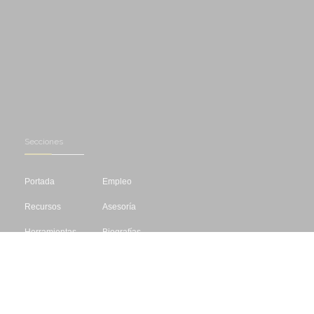
Secciones
Portada
Empleo
Recursos
Asesoría
Herramientas
Biografías
Cursos
Concursos
Editar
Libros