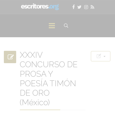
XXXIV
CONCURSO DE
PROSA Y
POESÍA TIMÓN
DE ORO
(México)