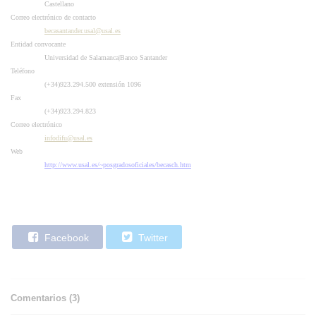
Castellano
Correo electrónico de contacto
becasantander.usal@usal.es
Entidad convocante
Universidad de Salamanca|Banco Santander
Teléfono
(+34)923.294.500 extensión 1096
Fax
(+34)923.294.823
Correo electrónico
infodifu@usal.es
Web
http://www.usal.es/~posgradosoficiales/becasch.htm
Facebook
Twitter
Comentarios (
3
)