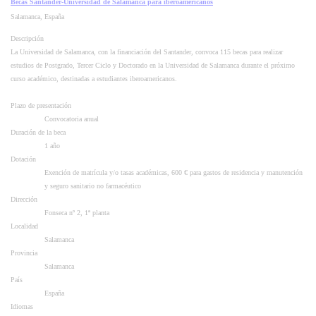
Becas Santander-Universidad de Salamanca para iberoamericanos
Salamanca, España
Descripción
La Universidad de Salamanca, con la financiación del Santander, convoca 115 becas para realizar
estudios de Postgrado, Tercer Ciclo y Doctorado en la Universidad de Salamanca durante el próximo
curso académico, destinadas a estudiantes iberoamericanos.
Plazo de presentación
Convocatoria anual
Duración de la beca
1 año
Dotación
Exención de matrícula y/o tasas académicas, 600 € para gastos de residencia y manutención
y seguro sanitario no farmacéutico
Dirección
Fonseca nº 2, 1ª planta
Localidad
Salamanca
Provincia
Salamanca
País
España
Idiomas