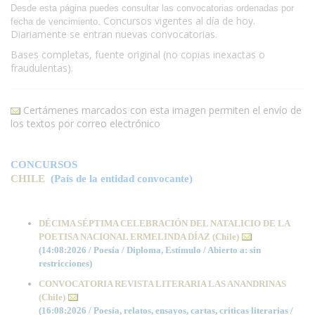
Desde esta página puedes consultar las convocatorias ordenadas por
Concursos vigentes al día de hoy.
fecha de vencimiento.
Diariamente se entran nuevas convocatorias.
Bases completas, fuente original (no copias inexactas o
fraudulentas).
Certámenes marcados con esta imagen permiten el envío de
los textos por correo electrónico
copyright: escritores.org - autor: Josep Ferrar
CONCURSOS
CHILE
(
País de la entidad convocante)
DÉCIMA SÉPTIMA CELEBRACIÓN DEL NATALICIO DE LA
POETISA NACIONAL ERMELINDA DÍAZ (Chile)
(14:08:2026 / Poesía / Diploma, Estímulo / Abierto a: sin
restricciones)
CONVOCATORIA REVISTA LITERARIA LAS ANANDRINAS
(Chile)
(16:08:2026 / Poesía, relatos, ensayos, cartas, críticas literarias /