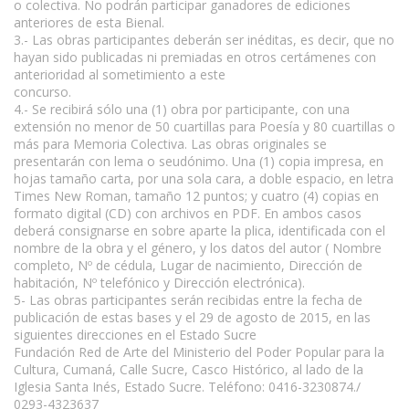
o colectiva. No podrán participar ganadores de ediciones
anteriores de esta Bienal.
3.- Las obras participantes deberán ser inéditas, es decir, que no
hayan sido publicadas ni premiadas en otros certámenes con
anterioridad al sometimiento a este
concurso.
www.escritores.org
4.- Se recibirá sólo una (1) obra por participante, con una
extensión no menor de 50 cuartillas para Poesía y 80 cuartillas o
más para Memoria Colectiva. Las obras originales se
presentarán con lema o seudónimo. Una (1) copia impresa, en
hojas tamaño carta, por una sola cara, a doble espacio, en letra
Times New Roman, tamaño 12 puntos; y cuatro (4) copias en
formato digital (CD) con archivos en PDF. En ambos casos
deberá consignarse en sobre aparte la plica, identificada con el
nombre de la obra y el género, y los datos del autor ( Nombre
completo, Nº de cédula, Lugar de nacimiento, Dirección de
habitación, Nº telefónico y Dirección electrónica).
5- Las obras participantes serán recibidas entre la fecha de
publicación de estas bases y el 29 de agosto de 2015, en las
siguientes direcciones en el Estado Sucre
Fundación Red de Arte del Ministerio del Poder Popular para la
Cultura, Cumaná, Calle Sucre, Casco Histórico, al lado de la
Iglesia Santa Inés, Estado Sucre. Teléfono: 0416-3230874./
0293-4323637