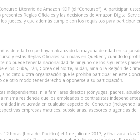
 Concurso Literario de Amazon KDP (el “Concurso”). Al participar, usted
s presentes Reglas Oficiales y las decisiones de Amazon Digital Servi
e los jueces, y que además cumple con los requisitos para participar e
 años de edad o que hayan alcanzado la mayoría de edad en su jurisd
ncurso y estas Reglas Oficiales son nulas en Quebec y cuando lo prohí
pante no puede tener la nacionalidad de ninguno de los siguientes países
 ellos: Cuba, Irán, Corea del Norte, Sudán, Siria o la Región de Crime
sindicato u otra organización que le prohíba participar en este Conc
o o de otro modo tener derecho a oponerse a su participación.
as independientes, ni a familiares directos (cónyuges, padres, abuelo
 la misma residencia que los empleados o contratistas independientes
 entidad involucrada en cualquier aspecto del Concurso (incluyendo la
respectivas empresas matrices, subsidiarias, asesores o agencias de
12 horas (hora del Pacífico) el 1 de julio de 2017, y finalizará a las 
de Inscripción”). Para participar, deberá dirigirse durante el Plazo de