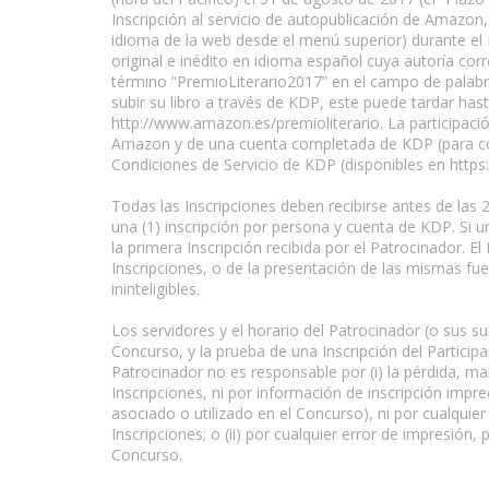
Inscripción al servicio de autopublicación de Amazon,
idioma de la web desde el menú superior) durante el Pl
original e inédito en idioma español cuya autoría corres
término “PremioLiterario2017” en el campo de palabra
subir su libro a través de KDP, este puede tardar has
http://www.amazon.es/premioliterario. La participaci
Amazon y de una cuenta completada de KDP (para co
Condiciones de Servicio de KDP (disponibles en http
Todas las Inscripciones deben recibirse antes de las
una (1) inscripción por persona y cuenta de KDP. Si 
la primera Inscripción recibida por el Patrocinador. E
Inscripciones, o de la presentación de las mismas fu
ininteligibles.
Los servidores y el horario del Patrocinador (o sus su
Concurso, y la prueba de una Inscripción del Particip
Patrocinador no es responsable por (i) la pérdida, ma
Inscripciones, ni por información de inscripción impr
asociado o utilizado en el Concurso), ni por cualqui
Inscripciones; o (ii) por cualquier error de impresión
Concurso.