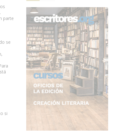
ros
.
n parte
ndo se
m,
 Para
stá
o si