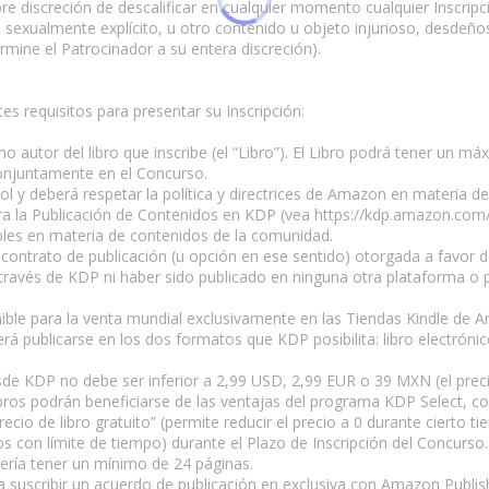
ibre discreción de descalificar en cualquier momento cualquier Inscrip
sexualmente explícito, u otro contenido u objeto injurioso, desdeño
rmine el Patrocinador a su entera discreción).
es requisitos para presentar su Inscripción:
mo autor del libro que inscribe (el “Libro”). El Libro podrá tener un m
onjuntamente en el Concurso.
ol y deberá respetar la política y directrices de Amazon en materia de
ara la Publicación de Contenidos en KDP (vea https://kdp.amazon.com
s en materia de contenidos de la comunidad.
 contrato de publicación (u opción en ese sentido) otorgada a favor 
través de KDP ni haber sido publicado en ninguna otra plataforma o 
onible para la venta mundial exclusivamente en las Tiendas Kindle de
rá publicarse en los dos formatos que KDP posibilita: libro electrónico
desde KDP no debe ser inferior a 2,99 USD, 2,99 EUR o 39 MXN (el prec
 Libros podrán beneficiarse de las ventajas del programa KDP Select, c
cio de libro gratuito” (permite reducir el precio a 0 durante cierto t
s con límite de tiempo) durante el Plazo de Inscripción del Concurso.
bería tener un mínimo de 24 páginas.
 a suscribir un acuerdo de publicación en exclusiva con Amazon Publis