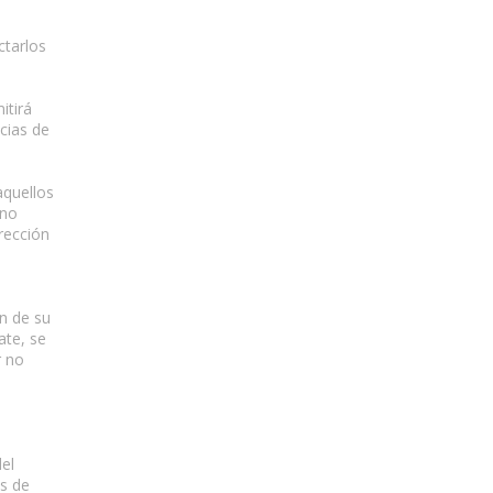
ctarlos
itirá
cias de
aquellos
 no
rección
ón de su
ate, se
r no
del
os de