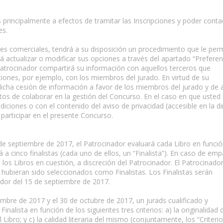
s principalmente a efectos de tramitar las Inscripciones y poder conta
es.
s comerciales, tendrá a su disposición un procedimiento que le perm
 actualizar o modificar sus opciones a través del apartado “Preferen
Patrocinador compartirá su información con aquellos terceros que
iones, por ejemplo, con los miembros del jurado. En virtud de su
dicha cesión de información a favor de los miembros del jurado y de 
ctos de colaborar en la gestión del Concurso. En el caso en que usted
ciones o con el contenido del aviso de privacidad (accesible en la di
participar en el presente Concurso.
14 de septiembre de 2017, el Patrocinador evaluará cada Libro en funci
rá a cinco finalistas (cada uno de ellos, un “Finalista”). En caso de emp
e los Libros en cuestión, a discreción del Patrocinador. El Patrocinado
 hubieran sido seleccionados como Finalistas. Los Finalistas serán
edor del 15 de septiembre de 2017.
embre de 2017 y el 30 de octubre de 2017, un jurads cualificado y
nalista en función de los siguientes tres criterios: a) la originalidad 
 Libro; y c) la calidad literaria del mismo (conjuntamente, los “Criteri