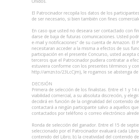
Unidos.
El Patrocinador recopila los datos de los participante
de ser necesario, si bien también con fines comercial
En caso que usted no deseara ser contactado con fine
darse de baja de futuras comunicaciones. Usted podrá
e-mail y notificaciones” de su cuenta de Amazon. El 
necesitaran acceder a la misma a efectos de sus func
participación en el presente Concurso, usted acepta 
terceros que el Patrocinador pudiera contratar a efe
estuviera conforme con los presentes términos y condi
http://amzn.to/23LcCJm), le rogamos se abstenga de 
DECISIÓN
Primera de selección de los finalistas. Entre el 1 y 
viabilidad comercial, a su absoluta discreción, y elegi
decidirá en función de la originalidad del contenido d
contactará a ningún participante salvo a aquellos que
contactados por teléfono o correo electrónico alred
Ronda de selección del ganador. Entre el 15 de septi
seleccionado por el Patrocinador evaluará cada Libro Fi
contenido del Libro; b) la creatividad del contenido del