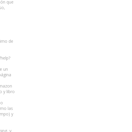
ción que
so,
áximo de
/help?
de un
página
 Amazon
 y libro
io
omo las
iempo) y
hing, y