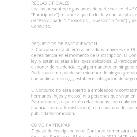
REGLAS OFICIALES
Lea las presentes reglas antes de participar en el 4.º
“Participante”) reconoce que ha leído y que acepta la
(el “Patrocinador”, “nosotros”, “nuestro” o “nos”) y d
Concurso.
REQUISITOS DE PARTICIPACIÓN
El Concurso está abierto a individuos mayores de 18
de residencia en el momento de la inscripción. El Co
ley, y están sujetas a las leyes aplicables. El Partici
disponer de residencia legal permanente en ninguno de
Participante no puede ser miembro de ningún gremio, 
que pudiera restringir, establecer obligación de pag
El Concurso no está abierto a empleados ni contratist
hermanos, hijos y nietos) ni a personas que vivan en
Patrocinador, o que estén relacionadas con cualquier
financiación o administración), ni a cada una de sus 
publicidad/promoción.
CÓMO PARTICIPAR
El plazo de inscripción en el Concurso comenzará a las 
(hora del Pacífico) el 31 de agosto de 2017 (el “Plazo 