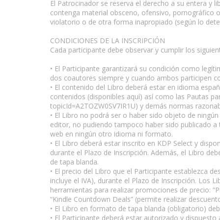
El Patrocinador se reserva el derecho a su entera y l
contenga material obsceno, ofensivo, pornográfico o 
violatorio o de otra forma inapropiado (según lo dete
CONDICIONES DE LA INSCRIPCIÓN
Cada participante debe observar y cumplir los siguient
• El Participante garantizará su condición como legíti
dos coautores siempre y cuando ambos participen c
• El contenido del Libro deberá estar en idioma españ
contenidos (disponibles aquí) así como las Pautas p
topicId=A2TOZW0SV7IR1U) y demás normas razonable
• El Libro no podrá ser o haber sido objeto de ningún
editor, no pudiendo tampoco haber sido publicado a 
web en ningún otro idioma ni formato.
• El Libro deberá estar inscrito en KDP Select y disp
durante el Plazo de Inscripción. Además, el Libro debe
de tapa blanda.
• El precio del Libro que el Participante establezca 
incluye el IVA), durante el Plazo de Inscripción. Los
herramientas para realizar promociones de precio: “Pre
“Kindle Countdown Deals” (permite realizar descuento
• El Libro en formato de tapa blanda (obligatorio) de
• El Participante deberá estar autorizado y dispuesto