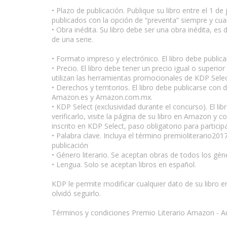
• Plazo de publicación. Publique su libro entre el 1 de
publicados con la opción de “preventa” siempre y cua
• Obra inédita. Su libro debe ser una obra inédita, e
de una serie.
www.escritores.org
• Formato impreso y electrónico. El libro debe publ
• Precio. El libro debe tener un precio igual o super
utilizan las herramientas promocionales de KDP Select
• Derechos y territorios. El libro debe publicarse c
Amazon.es y Amazon.com.mx.
• KDP Select (exclusividad durante el concurso). El li
verificarlo, visite la página de su libro en Amazon y 
inscrito en KDP Select, paso obligatorio para particip
• Palabra clave. Incluya el término premioliterario2
publicación
• Género literario. Se aceptan obras de todos los gén
• Lengua. Solo se aceptan libros en español.
KDP le permite modificar cualquier dato de su libro e
olvidó seguirlo.
Términos y condiciones Premio Literario Amazon - A