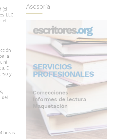
Asesoría
 (el
ces LLC
n el
icción
ba la
, ni
a. El
urso y
s,
 del
24 horas