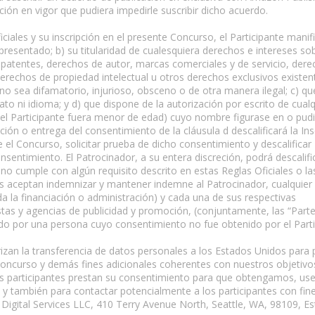
ión en vigor que pudiera impedirle suscribir dicho acuerdo.
ciales y su inscripción en el presente Concurso, el Participante manif
 presentado; b) su titularidad de cualesquiera derechos e intereses sob
 patentes, derechos de autor, marcas comerciales y de servicio, der
erechos de propiedad intelectual u otros derechos exclusivos existen
o sea difamatorio, injurioso, obsceno o de otra manera ilegal; c) qu
o ni idioma; y d) que dispone de la autorización por escrito de cualq
 el Participante fuera menor de edad) cuyo nombre figurase en o pud
nción o entrega del consentimiento de la cláusula d descalificará la Ins
el Concurso, solicitar prueba de dicho consentimiento y descalificar
nsentimiento. El Patrocinador, a su entera discreción, podrá descalifi
 no cumple con algún requisito descrito en estas Reglas Oficiales o la
tes aceptan indemnizar y mantener indemne al Patrocinador, cualquier
da la financiación o administración) y cada una de sus respectivas
istas y agencias de publicidad y promoción, (conjuntamente, las “Part
ado por una persona cuyo consentimiento no fue obtenido por el Parti
orizan la transferencia de datos personales a los Estados Unidos para
 Concurso y demás fines adicionales coherentes con nuestros objetivo
 los participantes prestan su consentimiento para que obtengamos, u
y también para contactar potencialmente a los participantes con fin
Digital Services LLC, 410 Terry Avenue North, Seattle, WA, 98109, E