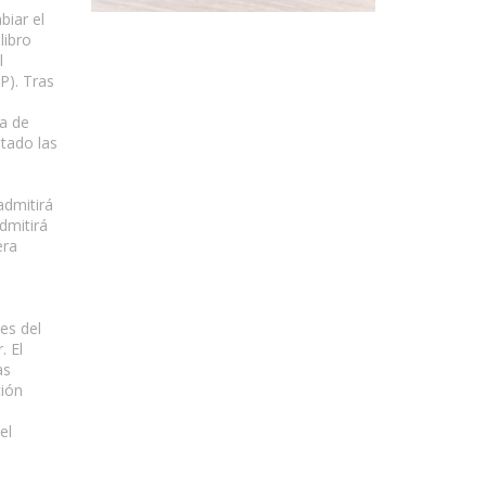
biar el
libro
l
P). Tras
ta de
tado las
admitirá
dmitirá
era
es del
. El
as
ción
el