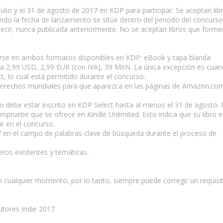
 julio y el 31 de agosto de 2017 en KDP para participar. Se aceptan lib
ndo la fecha de lanzamiento se sitúe dentro del periodo del concurso
s decir, nunca publicada anteriormente. No se aceptan libros que forme
icarse en ambos formatos disponibles en KDP: eBook y tapa blanda
ior a 2,99 USD, 2,99 EUR (con IVA), 39 MXN. La única excepción es cua
, lo cual está permitido durante el concurso.
on derechos mundiales para que aparezca en las páginas de Amazon.co
bro debe estar inscrito en KDP Select hasta al menos el 31 de agosto.
compruebe que se ofrece en Kindle Unlimited. Esto indica que su libro e
ar en el concurso.
017 en el campo de palabras clave de búsqueda durante el proceso de
eros existentes y temáticas.
n cualquier momento, por lo tanto, siempre puede corregir un requisit
utores Indie 2017