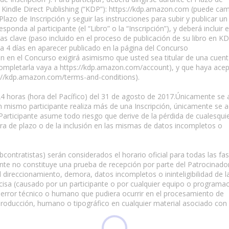
 Kindle Direct Publishing (“KDP”): https://kdp.amazon.com (puede cam
azo de Inscripción y seguir las instrucciones para subir y publicar un 
ponda al participante (el “Libro” o la “Inscripción”), y deberá incluir e
s clave (paso incluido en el proceso de publicación de su libro en KD
ta 4 días en aparecer publicado en la página del Concurso
ón en el Concurso exigirá asimismo que usted sea titular de una cuen
mpletarla vaya a https://kdp.amazon.com/account), y que haya acep
s://kdp.amazon.com/terms-and-conditions).
 24 horas (hora del Pacífico) del 31 de agosto de 2017.Únicamente se 
un mismo participante realiza más de una Inscripción, únicamente se a
l Participante asume todo riesgo que derive de la pérdida de cualesqui
era de plazo o de la inclusión en las mismas de datos incompletos o
bcontratistas) serán considerados el horario oficial para todas las fas
ante no constituye una prueba de recepción por parte del Patrocinador
l direccionamiento, demora, datos incompletos o ininteligibilidad de l
ecisa (causado por un participante o por cualquier equipo o programa
er error técnico o humano que pudiera ocurrir en el procesamiento de
, producción, humano o tipográfico en cualquier material asociado con 