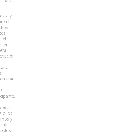
iesta y
re el
echos
tes
e el
uier
iera
cripción.
car a
s
 entidad
es
cipante.
 poder
s o los
semos y
es de
stados