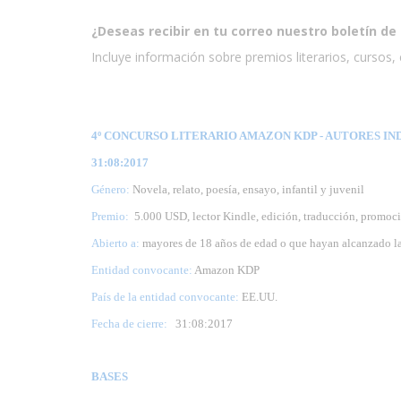
¿Deseas recibir en tu correo nuestro boletín de 
Incluye información sobre premios literarios, cursos, e
4º CONCURSO LITERARIO AMAZON KDP - AUTORES INDI
31:08:2017
Género:
Novela, relato, poesía, ensayo, infantil y juvenil
Premio:
5.000 USD, lector Kindle, edición, traducción, promoc
Abierto a:
mayores de 18 años de edad o que hayan alcanzado la
Entidad convocante:
Amazon KDP
País de la entidad convocante:
EE.UU.
Fecha de cierre:
31
:08:2017
BASES