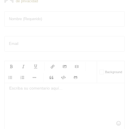
de privacidad
Nombre (Requerido)
Email
-
-
-
-
Background
-
-
-
-
-
-
-
-
-
-
-
-
-
-
-
-
-
-
-
-
-
-
-
-
-
-
-
-
-
-
-
-
-
-
-
-
-
-