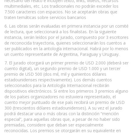
necesario del relato e incluyen texto, links, videos, recursos
multimediales, etc. Los tradicionales no podrán exceder los
7.500 caracteres con espacios. No se aceptarán obras que
traten temáticas sobre servicios bancarios
6. Las obras serán evaluadas en primera instancia por un comité
de lectura, que seleccionará a los finalistas. En la siguiente
instancia, serán leídos por el jurado, compuesto por 3 escritores
de reconocida trayectoria, quienes seleccionarán los cuentos a
ser publicados en la antología internacional. Habrá por lo menos
un cuento representante de Argentina, Paraguay y Uruguay.
7. El jurado otorgará un primer premio de USD 2.000 (deberá ser
cuento digital), un segundo premio de USD 1.000 y un tercer
premio de USD 500 (dos mil, mil y quinientos dólares
estadounidenses respectivamente). Los demás cuentos
seleccionados para la Antología Internacional recibirán
dispositivos electrónicos. Si entre los primeros 3 premios alguno
de los países organizadores no estuviera representado, el
cuento mejor puntuado de ese país recibirá un premio de USD
300 (trescientos dólares estadounidenses). A su vez el jurado
podrá destacar una o más obras con la distinción “mención
especial”, para aquellas obras que, a pesar de no haber sido
premiadas, considere que deban ser especialmente
reconocidas. Los premios se otorgarán en su equivalente en