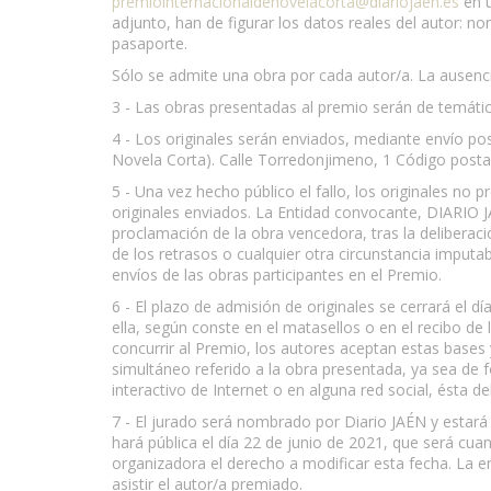
premiointernacionaldenovelacorta@diariojaen.es
en u
adjunto, han de figurar los datos reales del autor: n
pasaporte.
Sólo se admite una obra por cada autor/a. La ausencia
3 - Las obras presentadas al premio serán de temática
4 - Los originales serán enviados, mediante envío post
Novela Corta). Calle Torredonjimeno, 1 Código postal
5 - Una vez hecho público el fallo, los originales no
originales enviados. La Entidad convocante, DIARIO 
proclamación de la obra vencedora, tras la deliberaci
de los retrasos o cualquier otra circunstancia imput
envíos de las obras participantes en el Premio.
6 - El plazo de admisión de originales se cerrará el
ella, según conste en el matasellos o en el recibo de
concurrir al Premio, los autores aceptan estas bases
simultáneo referido a la obra presentada, ya sea de 
interactivo de Internet o en alguna red social, ésta 
7 - El jurado será nombrado por Diario JAÉN y estará 
hará pública el día 22 de junio de 2021, que será cua
organizadora el derecho a modificar esta fecha. La e
asistir el autor/a premiado.