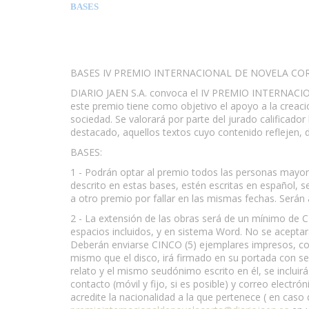
BASES
www.escritores.org
BASES IV PREMIO INTERNACIONAL DE NOVELA COR
DIARIO JAEN S.A. convoca el IV PREMIO INTERNACION
este premio tiene como objetivo el apoyo a la creaci
sociedad. Se valorará por parte del jurado calificador
destacado, aquellos textos cuyo contenido reflejen, 
BASES:
1 - Podrán optar al premio todos las personas mayore
descrito en estas bases, estén escritas en español, 
a otro premio por fallar en las mismas fechas. Serán
2 - La extensión de las obras será de un mínimo d
espacios incluidos, y en sistema Word. No se aceptar
Deberán enviarse CINCO (5) ejemplares impresos, con
mismo que el disco, irá firmado en su portada con seu
relato y el mismo seudónimo escrito en él, se incluir
contacto (móvil y fijo, si es posible) y correo electró
acredite la nacionalidad a la que pertenece ( en caso