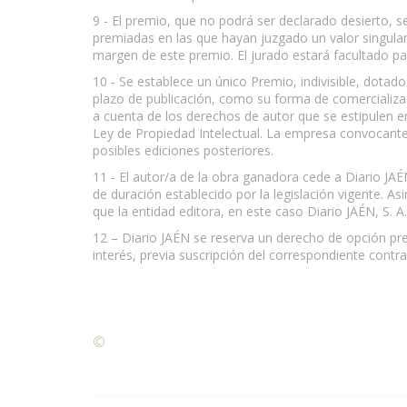
9 - El premio, que no podrá ser declarado desierto, 
premiadas en las que hayan juzgado un valor singular
margen de este premio. El jurado estará facultado p
10 - Se establece un único Premio, indivisible, dotad
plazo de publicación, como su forma de comercializac
a cuenta de los derechos de autor que se estipulen en
Ley de Propiedad Intelectual. La empresa convocante 
posibles ediciones posteriores.
11 - El autor/a de la obra ganadora cede a Diario J
de duración establecido por la legislación vigente.
que la entidad editora, en este caso Diario JAÉN, S. 
12 – Diario JAÉN se reserva un derecho de opción pr
interés, previa suscripción del correspondiente cont
©
Condiciones para la reproducción de contenidos de