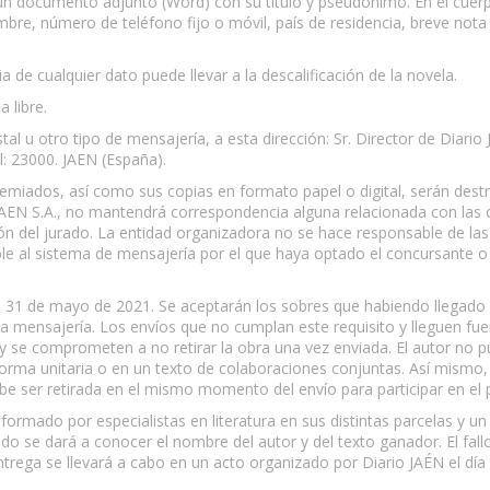
n documento adjunto (Word) con su título y pseudónimo. En el cuerp
ombre, número de teléfono fijo o móvil, país de residencia, breve nota
 de cualquier dato puede llevar a la descalificación de la novela.
 libre.
al u otro tipo de mensajería, a esta dirección: Sr. Director de Diario
: 23000. JAEN (España).
 premiados, así como sus copias en formato papel o digital, serán des
JAEN S.A., no mantendrá correspondencia alguna relacionada con las o
ón del jurado. La entidad organizadora no se hace responsable de las p
able al sistema de mensajería por el que haya optado el concursante o
 día 31 de mayo de 2021. Se aceptarán los sobres que habiendo llegad
 la mensajería. Los envíos que no cumplan este requisito y lleguen fu
 y se comprometen a no retirar la obra una vez enviada. El autor no
forma unitaria o en un texto de colaboraciones conjuntas. Así mismo, 
debe ser retirada en el mismo momento del envío para participar en el 
formado por especialistas en literatura en sus distintas parcelas y u
ndo se dará a conocer el nombre del autor y del texto ganador. El fall
ntrega se llevará a cabo en un acto organizado por Diario JAÉN el dí