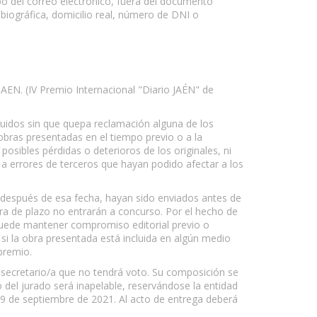
o del correo electrónico, fuera del documento
 biográfica, domicilio real, número de DNI o
 JAEN. (IV Premio Internacional "Diario JAÉN" de
truidos sin que quepa reclamación alguna de los
bras presentadas en el tiempo previo o a la
osibles pérdidas o deterioros de los originales, ni
 a errores de terceros que hayan podido afectar a los
o después de esa fecha, hayan sido enviados antes de
era de plazo no entrarán a concurso. Por el hecho de
 puede mantener compromiso editorial previo o
si la obra presentada está incluida en algún medio
premio.
n secretario/a que no tendrá voto. Su composición se
o del jurado será inapelable, reservándose la entidad
a 9 de septiembre de 2021. Al acto de entrega deberá