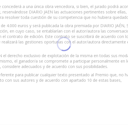
se concederá a una única obra vencedora, si bien, el jurado podrá aco
, reservándose DIARIO JAEN las actuaciones pertinentes sobre ellas, 
ara resolver toda cuestión de su competencia que no hubiera quedado 
o de 4.000 euros y será publicada la obra premiada por DIARIO JAÉN, 
ión, en cuyo caso, se entablarían con el autor/autora las conversac
 el contrato de edición. Este contrato se suscribirá de acuerdo con 
realizará las gestiones oportunas con el autor/autora directamente 
AÉN el derecho exclusivo de explotación de la misma en todas sus mo
 Asimismo, el ganador/a se compromete a participar personalmente en
A., considere adecuados y de acuerdo con sus posibilidades.
eferente para publicar cualquier texto presentado al Premio que, no
rato con sus autores y de acuerdo con apartado 10 de estas bases,
 esta página.