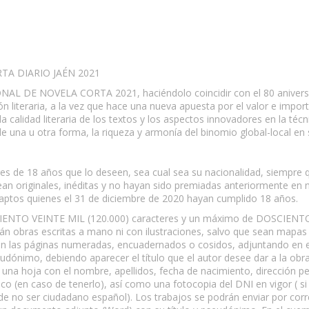
TA DIARIO JAÉN 2021
AL DE NOVELA CORTA 2021, haciéndolo coincidir con el 80 aniversa
ón literaria, a la vez que hace una nueva apuesta por el valor e imp
 la calidad literaria de los textos y los aspectos innovadores en la té
de una u otra forma, la riqueza y armonía del binomio global-local en
s de 18 años que lo deseen, sea cual sea su nacionalidad, siempre q
sean originales, inéditas y no hayan sido premiadas anteriormente en
 aptos quienes el 31 de diciembre de 2020 hayan cumplido 18 años.
e CIENTO VEINTE MIL (120.000) caracteres y un máximo de DOSCIENT
án obras escritas a mano ni con ilustraciones, salvo que sean mapas 
 las páginas numeradas, encuadernados o cosidos, adjuntando en el 
dónimo, debiendo aparecer el título que el autor desee dar a la obra
á una hoja con el nombre, apellidos, fecha de nacimiento, dirección 
nico (en caso de tenerlo), así como una fotocopia del DNI en vigor ( si
 de no ser ciudadano español). Los trabajos se podrán enviar por corr