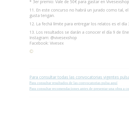
* 3er premio: Vale de 50€ para gastar en Vivesexsho
11. En este concurso no habrá un jurado como tal, el
gusta tengan.
12. La fechá límite para entregar los relatos es el dí
13. Los resultados se darán a conocer el día 9 de En
Instagram: @vivesexshop
Facebook: Vivesex
©
Condiciones para la reproducción de contenidos de
Para consultar todas las convocatorias vigentes puls
Para consultar resultados de las convocatorias pulsa aquí
Para consultar recomendaciones antes de presentar una obra a c