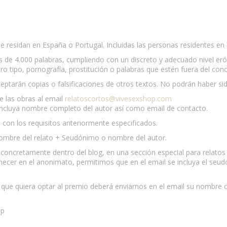
residan en España o Portugal. Incluidas las personas residentes en la
 de 4.000 palabras, cumpliendo con un discreto y adecuado nivel eróti
otro tipo, pornografía, prostitución o palabras que estén fuera del co
aceptarán copias o falsificaciones de otros textos. No podrán haber 
se las obras al email
relatoscortos@vivesexshop.com
incluya nombre completo del autor así como email de contacto.
con los requisitos anteriormente especificados.
 nombre del relato + Seudónimo o nombre del autor.
 concretamente dentro del blog, en una sección especial para relatos 
necer en el anonimato, permitimos que en el email se incluya el seud
l que quiera optar al premio deberá enviarnos en el email su nombre c
op