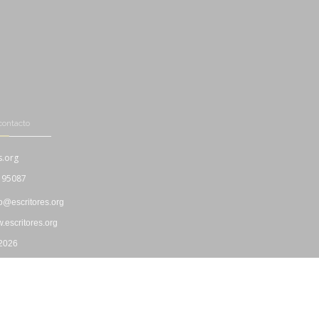
contacto
s.org
195087
fo@escritores.org
escritores.org
 2026
Boletín Informativo
|
Propiedad Intelectual
|
"Cookies"
|
Privacidad
|
Uso y Contratación