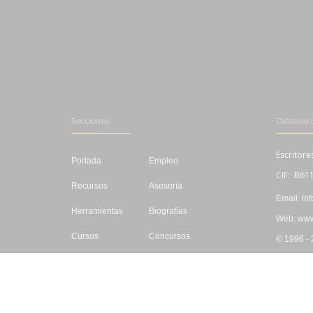
Secciones
Datos de 
Escritore
Portada
Empleo
CIF: B61
Recursos
Asesoría
Email: in
Herramientas
Biografías
Web: www.
Cursos
Concursos
© 1996 -
Editar
Libros