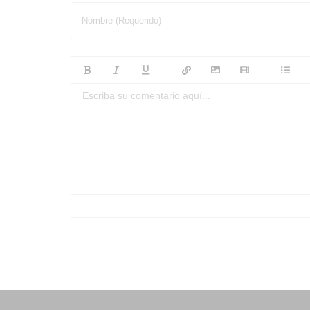
Nombre (Requerido)
-
-
-
-
-
-
-
-
-
-
-
-
-
-
-
-
-
-
-
-
-
-
-
-
-
-
-
-
-
-