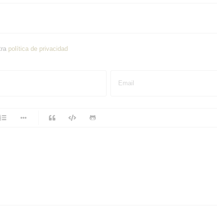
tra
política de privacidad
Email
-
-
-
-
-
-
-
-
-
-
-
-
-
-