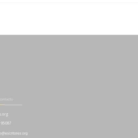
-
contacto
s.org
195087
fo@escritores.org