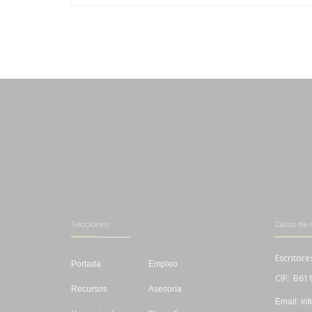
-
-
Secciones
Datos de 
Escritore
Portada
Empleo
CIF: B61
Recursos
Asesoría
Email: in