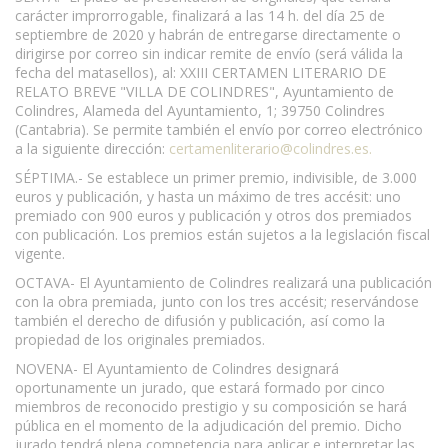
carácter improrrogable, finalizará a las 14 h. del día 25 de
septiembre de 2020 y habrán de entregarse directamente o
dirigirse por correo sin indicar remite de envío (será válida la
fecha del matasellos), al: XXIII CERTAMEN LITERARIO DE
RELATO BREVE "VILLA DE COLINDRES", Ayuntamiento de
Colindres, Alameda del Ayuntamiento, 1; 39750 Colindres
(Cantabria). Se permite también el envío por correo electrónico
a la siguiente dirección:
certamenliterario@colindres.es
.
SÉPTIMA.- Se establece un primer premio, indivisible, de 3.000
euros y publicación, y hasta un máximo de tres accésit: uno
premiado con 900 euros y publicación y otros dos premiados
con publicación. Los premios están sujetos a la legislación fiscal
vigente.
OCTAVA- El Ayuntamiento de Colindres realizará una publicación
con la obra premiada, junto con los tres accésit; reservándose
también el derecho de difusión y publicación, así como la
propiedad de los originales premiados.
NOVENA- El Ayuntamiento de Colindres designará
oportunamente un jurado, que estará formado por cinco
miembros de reconocido prestigio y su composición se hará
pública en el momento de la adjudicación del premio. Dicho
jurado tendrá plena competencia para aplicar e interpretar las