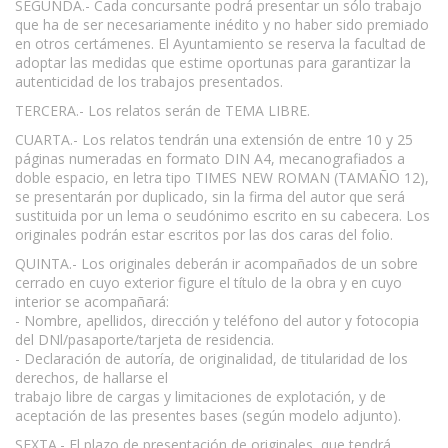
SEGUNDA.- Cada concursante podrá presentar un sólo trabajo
que ha de ser necesariamente inédito y no haber sido premiado
en otros certámenes. El Ayuntamiento se reserva la facultad de
adoptar las medidas que estime oportunas para garantizar la
autenticidad de los trabajos presentados.
TERCERA.- Los relatos serán de TEMA LIBRE.
CUARTA.- Los relatos tendrán una extensión de entre 10 y 25
páginas numeradas en formato DIN A4, mecanografiados a
doble espacio, en letra tipo TIMES NEW ROMAN (TAMAÑO 12),
se presentarán por duplicado, sin la firma del autor que será
sustituida por un lema o seudónimo escrito en su cabecera. Los
originales podrán estar escritos por las dos caras del folio.
QUINTA.- Los originales deberán ir acompañados de un sobre
cerrado en cuyo exterior figure el título de la obra y en cuyo
interior se acompañará:
- Nombre, apellidos, dirección y teléfono del autor y fotocopia
del DNl/pasaporte/tarjeta de residencia.
- Declaración de autoría, de originalidad, de titularidad de los
derechos, de hallarse el
trabajo libre de cargas y limitaciones de explotación, y de
aceptación de las presentes bases (según modelo adjunto).
SEXTA.- El plazo de presentación de originales, que tendrá