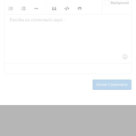
Background
-
-
-
-
-
-
-
-
-
-
-
-
-
-
-
-
-
-
-
-
-
-
-
-
-
-
-
-
-
-
-
-
-
-
-
-
-
-
-
-
-
Enviar Comentario