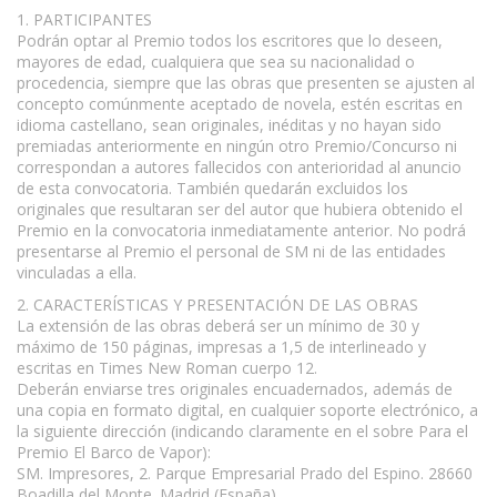
1. PARTICIPANTES
Podrán optar al Premio todos los escritores que lo deseen,
mayores de edad, cualquiera que sea su nacionalidad o
procedencia, siempre que las obras que presenten se ajusten al
concepto comúnmente aceptado de novela, estén escritas en
idioma castellano, sean originales, inéditas y no hayan sido
premiadas anteriormente en ningún otro Premio/Concurso ni
correspondan a autores fallecidos con anterioridad al anuncio
de esta convocatoria. También quedarán excluidos los
originales que resultaran ser del autor que hubiera obtenido el
Premio en la convocatoria inmediatamente anterior. No podrá
presentarse al Premio el personal de SM ni de las entidades
vinculadas a ella.
2. CARACTERÍSTICAS Y PRESENTACIÓN DE LAS OBRAS
La extensión de las obras deberá ser un mínimo de 30 y
máximo de 150 páginas, impresas a 1,5 de interlineado y
escritas en Times New Roman cuerpo 12.
Deberán enviarse tres originales encuadernados, además de
una copia en formato digital, en cualquier soporte electrónico, a
la siguiente dirección (indicando claramente en el sobre Para el
Premio El Barco de Vapor):
SM. Impresores, 2. Parque Empresarial Prado del Espino. 28660
Boadilla del Monte. Madrid (España)