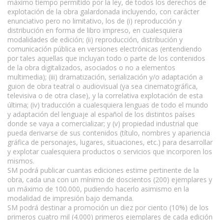
máximo tiempo permitido por la ley, de todos los derechos de
explotación de la obra galardonada incluyendo, con carácter
enunciativo pero no limitativo, los de (i) reproducción y
distribución en forma de libro impreso, en cualesquiera
modalidades de edición; (ii) reproducción, distribución y
comunicación pública en versiones electrónicas (entendiendo
por tales aquellas que incluyan todo o parte de los contenidos
de la obra digitalizados, asociados o no a elementos
multimedia); (iii) dramatización, serialización y/o adaptación a
guion de obra teatral o audiovisual (ya sea cinematográfica,
televisiva o de otra clase), y la correlativa explotación de esta
última; (iv) traducción a cualesquiera lenguas de todo el mundo
y adaptación del lenguaje al español de los distintos países
donde se vaya a comercializar; y (v) propiedad industrial que
pueda derivarse de sus contenidos (título, nombres y apariencia
gráfica de personajes, lugares, situaciones, etc.) para desarrollar
y explotar cualesquiera productos o servicios que incorporen los
mismos.
SM podrá publicar cuantas ediciones estime pertinente de la
obra, cada una con un mínimo de doscientos (200) ejemplares y
un máximo de 100.000, pudiendo hacerlo asimismo en la
modalidad de impresión bajo demanda.
SM podrá destinar a promoción un diez por ciento (10%) de los
primeros cuatro mil (4.000) primeros ejemplares de cada edición