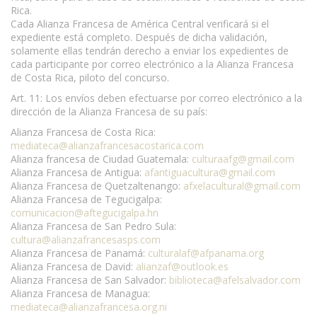
Rica.
Cada Alianza Francesa de América Central verificará si el
expediente está completo. Después de dicha validación,
solamente ellas tendrán derecho a enviar los expedientes de
cada participante por correo electrónico a la Alianza Francesa
de Costa Rica, piloto del concurso.
Art. 11: Los envíos deben efectuarse por correo electrónico a la
dirección de la Alianza Francesa de su país:
Alianza Francesa de Costa Rica:
mediateca@alianzafrancesacostarica.com
Alianza francesa de Ciudad Guatemala:
culturaafg@gmail.com
Alianza Francesa de Antigua:
afantiguacultura@gmail.com
Alianza Francesa de Quetzaltenango:
afxelacultural@gmail.com
Alianza Francesa de Tegucigalpa:
comunicacion@aftegucigalpa.hn
Alianza Francesa de San Pedro Sula:
cultura@alianzafrancesasps.com
Alianza Francesa de Panamá:
culturalaf@afpanama.org
Alianza Francesa de David:
alianzaf@outlook.es
Alianza Francesa de San Salvador:
biblioteca@afelsalvador.com
Alianza Francesa de Managua:
mediateca@alianzafrancesa.org.ni