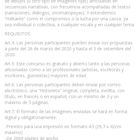
de dibujos (u otro tipo de imágenes fijas) articuladas en
secuencias narrativas, con frecuencia acompañadas de textos
(narraciones, diálogos, onomatopeyas). Y entendemos
“militante” como el compromiso o la lucha por una causa, ya
sea individual o colectiva, a cualquier escala y en cualquier tema.
REQUISITOS
Art.4: Las personas participantes pueden enviar sus propuestas
a partir del 26 de marzo del 2020 y hasta el 3 de setiembre del
2020.
Art.5: Este concurso es gratuito y abierto tanto a las personas
aficionadas como a las profesionales (artistas, escritoras y
escritores, guionistas) mayores de edad.
Art.6: Las personas participantes deben enviar por correo
electrónico, una “Historieta” original, completa, inédita, con
título, en francés o en español, con un mínimo de 3 y un
máximo de 5 páginas.
Art.7: El formato de las imágenes enviadas se hará en forma
digital y obligatoriamente:
-Previsto para una impresión en formato A3 (29,7 x 42cm
máximo)
-De 2000 píxeles de ancho