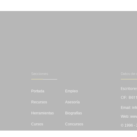
Secciones
Datos de 
Escritore
Portada
Empleo
CIF: B61
Recursos
Asesoría
Email: in
Herramientas
Biografías
Web: www.
Cursos
Concursos
© 1996 -
Editar
Libros