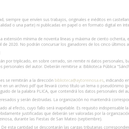
dad, siempre que envíen sus trabajos, originales e inéditos en castell
dad o una parte) ni publicadas en papel o en formato digital en Intern
a extensión mínima de noventa líneas y máxima de ciento ochenta, e
bril de 2020. No podrán concursar los ganadores de los cinco últimos 
:
án por triplicado, en sobre cerrado, sin remite ni datos personales, b
atos personales del autor. Deberán remitirse a: Biblioteca Pública “S
les se remitirán a la dirección
biblioteca@aytoreinosa.es
, indicando 
n archivo pdf que llevará como título un lema o pseudónimo (por e
guido de la palabra PLICA, que contendrá los datos personales del aut
eresados y serán destruidas. La organización no mantendrá correspon
o al efecto, cuyo fallo será inapelable. Es requisito indispensable la
damente justificadas que deberán ser valoradas por la organización) 
 Reinosa, durante las Fiestas de San Mateo (septiembre).
De esta cantidad se descontarán las cargas tributarias correspondie