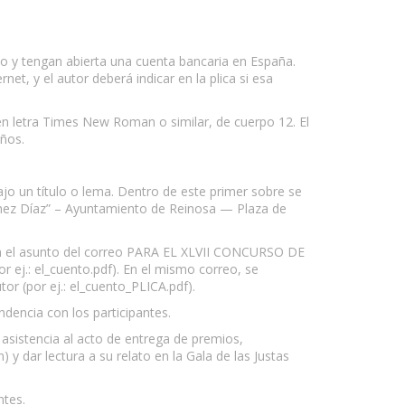
ano y tengan abierta una cuenta bancaria en España.
et, y el autor deberá indicar en la plica si esa
n letra Times New Roman o similar, de cuerpo 12. El
años.
ajo un título o lema. Dentro de este primer sobre se
ánchez Díaz” – Ayuntamiento de Reinosa — Plaza de
en el asunto del correo PARA EL XLVII CONCURSO DE
j.: el_cuento.pdf). En el mismo correo, se
or (por ej.: el_cuento_PLICA.pdf).
dencia con los participantes.
 asistencia al acto de entrega de premios,
y dar lectura a su relato en la Gala de las Justas
ntes.