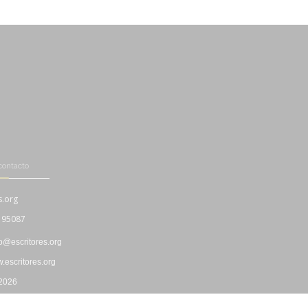
contacto
s.org
195087
fo@escritores.org
escritores.org
 2026