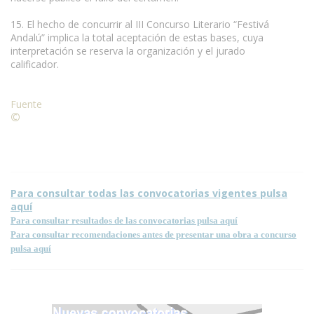
15. El hecho de concurrir al III Concurso Literario “Festivá
Andalú” implica la total aceptación de estas bases, cuya
interpretación se reserva la organización y el jurado
calificador.
Fuente
©
Condiciones para la reproducción de contenidos de esta
página.
Para consultar todas las convocatorias vigentes pulsa
aquí
Para consultar resultados de las convocatorias pulsa aquí
Para consultar recomendaciones antes de presentar una obra a concurso
pulsa aquí