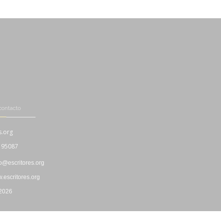
contacto
s.org
195087
fo@escritores.org
escritores.org
 2026