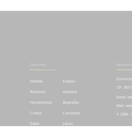
Secciones
Datos de 
Escritore
Portada
Empleo
CIF: B61
Recursos
Asesoría
Email: in
Herramientas
Biografías
Web: www.
Cursos
Concursos
© 1996 -
Editar
Libros