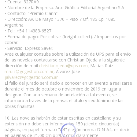
• Cuenta: 327RA9
• Nombre de la Empresa: Arte Gráfico Editorial Argentino S.A
• Contacto; “Premio Clarin”
• Dirección: Av. De Mayo 1370 – Piso 7 Of. 185 Cp: 1085.
Argentina.
• Tel.: +54 114383-6527
• Forma de pago: Por cobrar (freight collect). / Impuestos por
cobrar.
• Servicio: Express Saver.
Ante cualquier consulta sobre la utilización de UPS para el envío
de las novelas contactarse con Christian Ojeda a la siguiente
dirección de mail
christianojeda@ups.com
, Matias Ruiz
mruiz@gcgestion.com.ar
, Alvarez Jose
jalvarez@gcgestion.com.ar
El fallo del jurado será dado a conocer en un evento a realizarse
durante el mes de octubre o noviembre de 2019 en lugar a
designar. Con una semana de antelación a tal evento, se
informará a través de la prensa, el título y seudónimo de las
obras finalistas.
10. Las novelas habrán de estar escritas en castellano y su
extensión no debe ser inferior a las 150 (ciento cincuenta)
páginas, en papel formato "A4" (según norma DIN-A4, es decir
en páginas de 21,00 cm x 29,7 cm), claramente