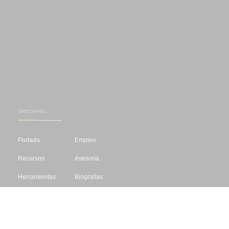
Secciones
Portada
Empleo
Recursos
Asesoría
Herramientas
Biografías
Cursos
Concursos
Editar
Libros