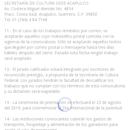
SECRETARÍA DE CULTURA SEDE ACAPULCO
Av. Costera Miguel Alemán No. 4834
Fracc. Costa Azul, Acapulco, Guerrero, C.P. 39850
Tel. 01 (744) 4 84 7168
11.- En el caso de los trabajos remitidos por correo, se
aceptarán aquellos cuyo matasellos postal coincida con la
vigencia de la convocatoria. Sólo se aceptarán aquellos textos
que lleguen por correo postal o mensajería hasta tres días
hábiles después del cierre. Pasada esta fecha ningún trabajo
será aceptado.
12.- El Jurado calificador estará integrado por escritores de
reconocido prestigio, a propuesta de la Secretaría de Cultura
Federal. Los jurados tendrán la facultad de descalificar los
trabajos que no cumplan con los términos de esta convocatoria
y su dictamen será inapelable.
13.- La ceremonia de premiación se efectuará el 23 de agosto
del 2019, para conmemorar el Día Internacional de la Juventud.
14.- Las instituciones convocantes cubrirán los gastos de
transporte, hospedaje y alimentación de los ganadores para
asistir al acto de premiación.