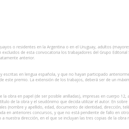
uayos o residentes en la Argentina o en el Uruguay, adultos (mayores
n excluidos de esta convocatoria los trabajadores del Grupo Editorial 
iatamente anterior.
s y escritas en lengua española, y que no hayan participado anterior
 de este premio. La extensión de los trabajos, deberá ser de un máx
e la obra en papel (de ser posible anilladas), impresas en cuerpo 12,
título de la obra y el seudónimo que decida utilizar el autor. En sobre 
es (nombre y apellido, edad, documento de identidad, dirección, telé
emiada en anteriores concursos, y que no está pendiente de fallo en o
o a nuestra dirección, en el que se incluyan las tres copias de la obr