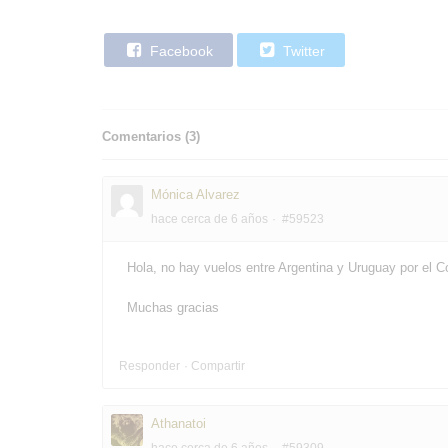
Facebook
Twitter
Comentarios (
3
)
Mónica Alvarez
hace cerca de 6 años
#59523
Hola, no hay vuelos entre Argentina y Uruguay por el Cor
Muchas gracias
Responder
Compartir
Athanatoi
hace cerca de 6 años
#59309