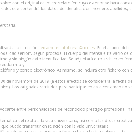
 sobre con el original del microrrelato (en cuyo exterior se hará consta
errado, que contendrá los datos de identificación: nombre, apellidos, d
rsitaria.
lizará a la dirección
certamenrelatobreve@uco.es
. En el asunto del 
dalidad senior”, según proceda. El cuerpo del mensaje irá vacío de co
imo y sin ningún dato identificativo. Se adjuntará otro archivo en 
, seudónimo y
 teléfono y correo electrónico. Asimismo, se incluirá otro fichero con 
día 30 de noviembre de 2019 (a estos efectos se considerará la fecha d
ónico). Los originales remitidos para participar en este certamen no s
nvocante entre personalidades de reconocido prestigio profesional, hac
mática del relato a la vida universitaria, así como las dotes creativas, 
que pueda transmitir en relación con la vida universitaria.
ficos y/o que no se adecuen de forma clara a la vida universitaria.