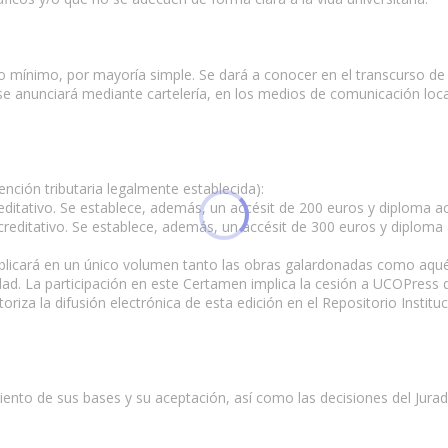
mo mínimo, por mayoría simple. Se dará a conocer en el transcurso de
 anunciará mediante cartelería, en los medios de comunicación local
ención tributaria legalmente establecida):
ditativo. Se establece, además, un accésit de 200 euros y diploma ac
editativo. Se establece, además, un accésit de 300 euros y diploma a
blicará en un único volumen tanto las obras galardonadas como aquéll
d. La participación en este Certamen implica la cesión a UCOPress d
riza la difusión electrónica de esta edición en el Repositorio Institu
iento de sus bases y su aceptación, así como las decisiones del Jurad