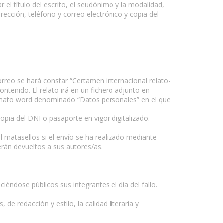
r el título del escrito, el seudónimo y la modalidad,
irección, teléfono y correo electrónico y copia del
correo se hará constar “Certamen internacional relato-
ntenido. El relato irá en un fichero adjunto en
formato word denominado “Datos personales” en el que
copia del DNI o pasaporte en vigor digitalizado.
el matasellos si el envío se ha realizado mediante
erán devueltos a sus autores/as.
iéndose públicos sus integrantes el día del fallo.
de redacción y estilo, la calidad literaria y