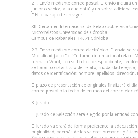
2.1. Envío mediante correo postal. El envío incluirá un
junior o senior, a la que opta) y un sobre adicional c
DNI o pasaporte en vigor.
XIII Certamen Internacional de Relato sobre Vida Unive
Microrrelatos Universidad de Córdoba
Campus de Rabanales-14071 Córdoba
2.2. Envío mediante correo electrónico. El envío se rea
Modalidad junior” o “Certamen internacional relato-Mo
formato Word, con su título correspondiente, seudón
se harán constar título del relato, modalidad elegida
datos de identificación: nombre, apellidos, dirección,
El plazo de presentación de originales finalizará el 
correo postal o la fecha de entrada del correo electr
3. Jurado
El Jurado de Selección será elegido por la entidad co
El Jurado valorará de forma preferente la adecuación te
originalidad, además de los valores humanos y éticos 
Serán eliminados aquellos relatos con errores ortográ