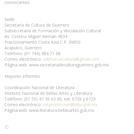
convocantes.
Sede:
Secretaría de Cultura de Guerrero
Subsecretaría de Formación y Vinculación Cultural
Av. Costera Miguel Alemán 4834
Fraccionamiento Costa Azul C.P. 39850
Acapulco, Guerrero
Teléfono: (01 744) 484 71 68
Correo electrónico:
subfovi.secultura@gmail.com
Página web: www.secretariadeculturaguerrero.gob.mx
Mayores informes
Coordinación Nacional de Literatura
Instituto Nacional de Bellas Artes y Literatura
Teléfono: (01 55) 47 38 63 00, ext. 6728 y 6729
Correo electrónico:
cnl.promocion@inba.gob.mx
Página web: www.literatura.bellasartes.gob.mx
©
Condiciones para la reproducción de contenidos de esta
página.