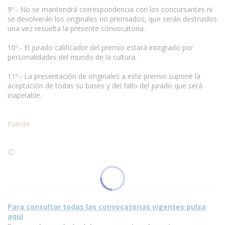
9º.- No se mantendrá correspondencia con los concursantes ni
se devolverán los originales no premiados, que serán destruidos
una vez resuelta la presente convocatoria.
10º.- El jurado calificador del premio estará integrado por
personalidades del mundo de la cultura.
www.escritores.org
11º.- La presentación de originales a este premio supone la
aceptación de todas su bases y del fallo del jurado que será
inapelable.
Fuente
©
Condiciones para la reproducción de contenidos de esta
página.
Para consultar todas las convocatorias vigentes pulsa
aquí