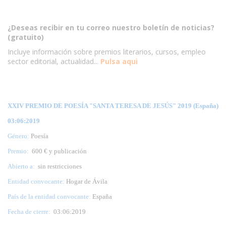
¿Deseas recibir en tu correo nuestro boletín de noticias?
(gratuito)
Incluye información sobre premios literarios, cursos, empleo
sector editorial, actualidad...
Pulsa aqui
XXIV PREMIO DE POESÍA "SANTA TERESA DE JESÚS" 2019 (España)
03:06:2019
Género:
Poesía
Premio:
600 € y publicación
Abierto a:
sin restricciones
Entidad convocante:
Hogar de Ávila
País de la entidad convocante:
España
Fecha de cierre:
03
:06:2019