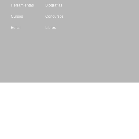
Herramientas
Biografías
Cursos
Concursos
Editar
Libros
Datos de contacto
Escritores.org
CIF: B61195087
Email: info@escritores.org