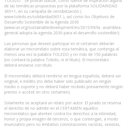
TOLEDO". Se podrán utilizar, como fuente de inspiración alguna
de las temáticas propuestas por la plataforma SOLIDARIDAD
365+1, en su campaña de sensibilización (
www.toledo.es/solidaridad3651 ), así como los Objetivos de
Desarrollo Sostenible de la Agenda 2030
(www.un.org/sustainabledevelopment/es/2015/09/la- asamblea-
general-adopta-la-agenda-2030-para-el-desarrollo-sostenible/)
Las personas que deseen participar en el certamen deberán
elaborar un microrrelato sobre esta temática, que contenga al
menos una vez la palabra TOLEDO y no más de 150 palabras
(no contará la palabra Toledo, ni el título). El microrrelato
deberá enviarse con título.
El microrrelato deberá remitirse en lengua española, deberá ser
original, e inédito (no debe haber sido publicado en ningún
medio o soporte y no deberá haber recibido previamente ningún
premio o accésit en otro certamen).
Solamente se aceptará un relato por autor. El jurado se reserva
el derecho de no admitir en el CERTAMEN aquellos
microrrelatos que atenten contra los derechos a la intimidad,
honor y propia imagen de terceros, o que contengan, a modo
enunciativo pero no limitativo connotaciones racistas, sexistas,