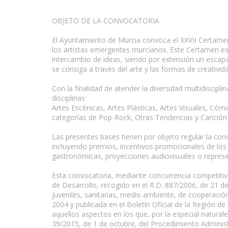
OBJETO DE LA CONVOCATORIA
El Ayuntamiento de Murcia convoca el XXVII Certamen 
los artistas emergentes murcianos. Este Certamen es 
intercambio de ideas, siendo por extensión un escapar
se consiga a través del arte y las formas de creativi
Con la finalidad de atender la diversidad multidiscipl
disciplinas:
Artes Escénicas, Artes Plásticas, Artes Visuales, Có
categorías de Pop-Rock, Otras Tendencias y Canción 
Las presentes bases tienen por objeto regular la conv
incluyendo premios, incentivos promocionales de los 
gastronómicas, proyecciones audiovisuales o represe
Esta convocatoria, mediante concurrencia competitiv
de Desarrollo, recogido en el R.D. 887/2006, de 21 de
juveniles, sanitarias, medio ambiente, de cooperació
2004 y publicada en el Boletín Oficial de la Región 
aquellos aspectos en los que, por la especial naturale
39/2015, de 1 de octubre, del Procedimiento Administ