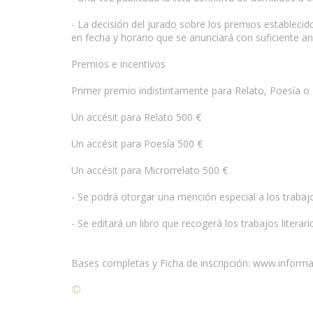
- La decisión del jurado sobre los premios estableci
en fecha y horario que se anunciará con suficiente an
Premios e incentivos
Primer premio indistintamente para Relato, Poesía o 
Un accésit para Relato 500 €
Un accésit para Poesía 500 €
Un accésit para Microrrelato 500 €
- Se podrá otorgar una mención especial a los trabaj
- Se editará un libro que recogerá los trabajos liter
Bases completas y Ficha de inscripción: www.inform
©
Condiciones para la reproducción de contenidos de