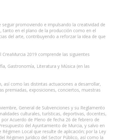
e seguir promoviendo e impulsando la creatividad de
, tanto en el plano de la producción como en el
ias del arte, contribuyendo a reforzar la idea de que
a del CreaMurcia 2019 comprende las siguientes
ía, Gastronomía, Literatura y Música (en las
 así como las distintas actuaciones a desarrollar,
ras premiadas, exposiciones, conciertos, muestras
Noviembre, General de Subvenciones y su Reglamento
lidades culturales, turísticas, deportivas, docentes,
da por Acuerdo de Pleno de fecha 26 de febrero de
l Presupuesto del Ayuntamiento de Murcia, y salvo en
de Régimen Local que resulte de aplicación; por la Ley
el Régimen Jurídico del Sector Público, así como la