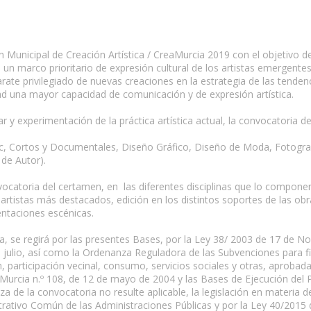
Municipal de Creación Artística / CreaMurcia 2019 con el objetivo d
un marco prioritario de expresión cultural de los artistas emergentes
ate privilegiado de nuevas creaciones en la estrategia de las tendenc
dad una mayor capacidad de comunicación y de expresión artística.
inar y experimentación de la práctica artística actual, la convocatori
mic, Cortos y Documentales, Diseño Gráfico, Diseño de Moda, Fotograf
de Autor).
ocatoria del certamen, en las diferentes disciplinas que lo componen,
artistas más destacados, edición en los distintos soportes de las ob
ntaciones escénicas.
a, se regirá por las presentes Bases, por la Ley 38/ 2003 de 17 de 
 julio, así como la Ordenanza Reguladora de las Subvenciones para fina
n, participación vecinal, consumo, servicios sociales y otras, aproba
de Murcia n.º 108, de 12 de mayo de 2004 y las Bases de Ejecución de
za de la convocatoria no resulte aplicable, la legislación en materia 
rativo Común de las Administraciones Públicas y por la Ley 40/2015 d