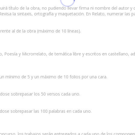
irá título de la obra, no pudiendo llevar firma ni nombre del autor y 
5. Revisa la sintaxis, ortografía y maquetación. En Relato, numerar la
rente al de la obra (máximo de 10 líneas).
o, Poesía y Microrrelato, de temática libre y escritos en castellano,
un mínimo de 5 y un máximo de 10 folios por una cara.
ndose sobrepasar los 50 versos cada uno.
dose sobrepasar las 100 palabras en cada uno.
a concurso, los trabajos serán entregados a cada uno de los component