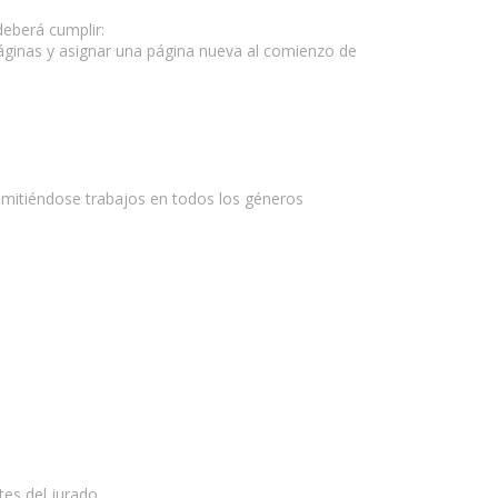
deberá cumplir:
s páginas y asignar una página nueva al comienzo de
 admitiéndose trabajos en todos los géneros
es del jurado.