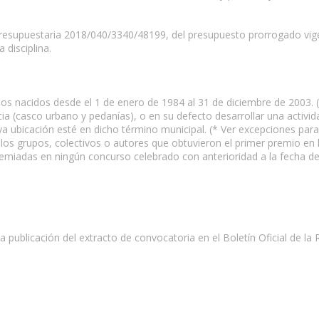
 presupuestaria 2018/040/3340/48199, del presupuesto prorrogado vig
 disciplina.
los nacidos desde el 1 de enero de 1984 al 31 de diciembre de 2003. (*
ia (casco urbano y pedanías), o en su defecto desarrollar una activi
a ubicación esté en dicho término municipal. (* Ver excepciones para 
 los grupos, colectivos o autores que obtuvieron el primer premio en
iadas en ningún concurso celebrado con anterioridad a la fecha de p
la publicación del extracto de convocatoria en el Boletín Oficial de l