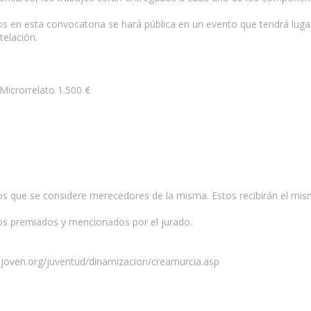
dos en esta convocatoria se hará pública en un evento que tendrá lug
telación.
Microrrelato 1.500 €
os que se considere merecedores de la misma. Estos recibirán el mis
arios premiados y mencionados por el jurado.
ajoven.org/juventud/dinamizacion/creamurcia.asp
 esta página.